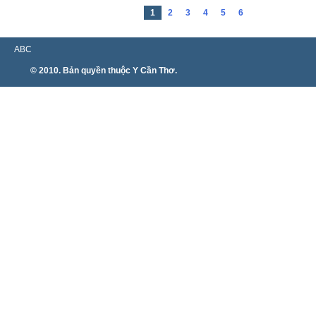
1
2
3
4
5
6
ABC
© 2010. Bản quyền thuộc Y Cần Thơ.