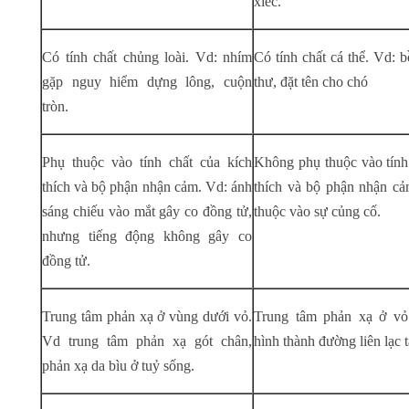
xiếc.
Có tính chất chủng loài. Vd: nhím
Có tính chất cá thể. Vd: 
gặp nguy hiểm dựng lông, cuộn
thư, đặt tên cho chó
tròn.
Phụ thuộc vào tính chất của kích
Không phụ thuộc vào tính
thích và bộ phận nhận cảm. Vd: ánh
thích và bộ phận nhận c
sáng chiếu vào mắt gây co đồng tử,
thuộc vào sự củng cố.
nhưng tiếng động không gây co
đồng tử.
Trung tâm phản xạ ở vùng dưới vỏ.
Trung tâm phản xạ ở vỏ
Vd trung tâm phản xạ gót chân,
hình thành đường liên lạc 
phản xạ da bìu ở tuỷ sống.