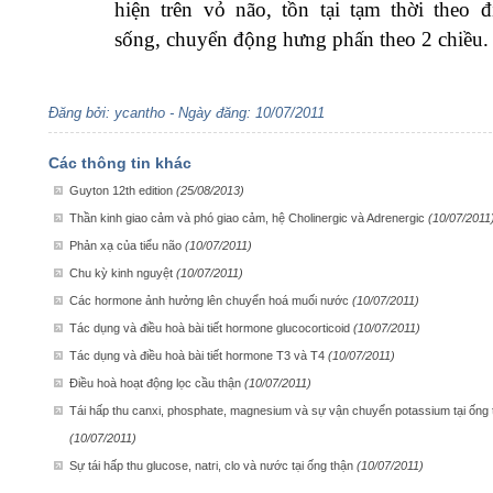
hiện trên vỏ não, tồn tại tạm thời theo đ
sống, chuyển động hưng phấn theo 2 chiều.
Đăng bởi: ycantho - Ngày đăng: 10/07/2011
Các thông tin khác
Guyton 12th edition
(25/08/2013)
Thần kinh giao cảm và phó giao cảm, hệ Cholinergic và Adrenergic
(10/07/2011
Phản xạ của tiểu não
(10/07/2011)
Chu kỳ kinh nguyệt
(10/07/2011)
Các hormone ảnh hưởng lên chuyển hoá muối nước
(10/07/2011)
Tác dụng và điều hoà bài tiết hormone glucocorticoid
(10/07/2011)
Tác dụng và điều hoà bài tiết hormone T3 và T4
(10/07/2011)
Điều hoà hoạt động lọc cầu thận
(10/07/2011)
Tái hấp thu canxi, phosphate, magnesium và sự vận chuyển potassium tại ống 
(10/07/2011)
Sự tái hấp thu glucose, natri, clo và nước tại ống thận
(10/07/2011)