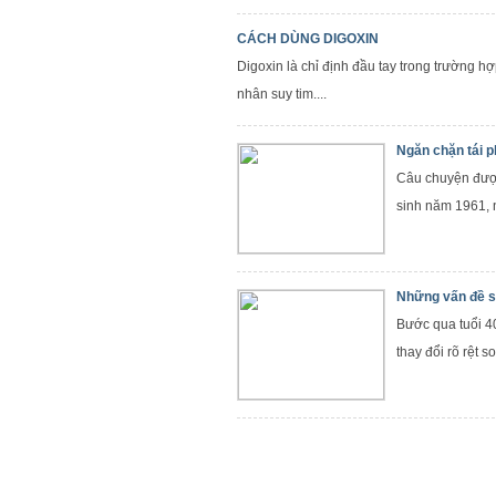
CÁCH DÙNG DIGOXIN
Digoxin là chỉ định đầu tay trong trường h
nhân suy tim....
Ngăn chặn tái p
Câu chuyện được
sinh năm 1961, n
Những vấn đề s
Bước qua tuổi 4
thay đổi rõ rệt so 