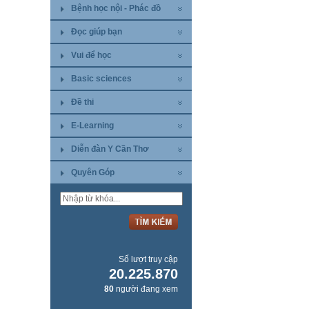
Bệnh học nội - Phác đồ
Đọc giúp bạn
Vui để học
Basic sciences
Đề thi
E-Learning
Diễn đàn Y Cần Thơ
Quyên Góp
Số lượt truy cập
20.225.870
80
người đang xem