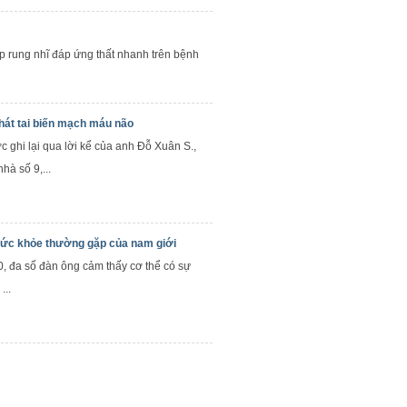
ợp rung nhĩ đáp ứng thất nhanh trên bệnh
hát tai biến mạch máu não
 ghi lại qua lời kể của anh Đỗ Xuân S.,
hà số 9,...
ức khỏe thường gặp của nam giới
0, đa số đàn ông cảm thấy cơ thể có sự
...