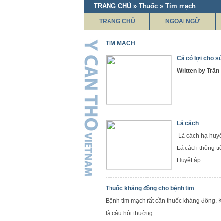
TRANG CHỦ » Thuốc » Tim mạch
TRANG CHỦ
NGOẠI NGỮ
TIM MẠCH
Cá có lợi cho s
Written by Trầ
Lá cách
Lá cách hạ huyế
Lá cách thông ti
Huyết áp...
Thuốc kháng đông cho bệnh tim
Bệnh tim mạch rất cần thuốc kháng đông. Kh
là câu hỏi thường...