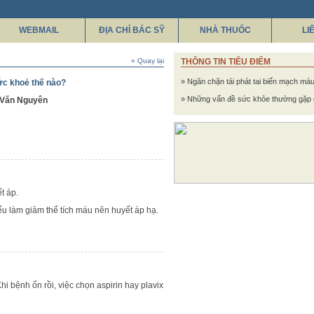
WEBMAIL
ĐỊA CHỈ BÁC SỸ
NHÀ THUỐC
LI
« Quay lại
THÔNG TIN TIÊU ĐIỂM
» Ngăn chặn tái phát tai biến mạch má
ức khoẻ thế nào?
» Những vấn đề sức khỏe thường gặp 
n Văn Nguyên
t áp.
ểu làm giảm thể tích máu nên huyết áp hạ.
i bệnh ổn rồi, việc chọn aspirin hay plavix