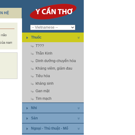
ÊN HỆ
u não
Thuốc
của nam giới
T???
Thần Kinh
Dinh dưỡng-chuyển hóa
Kháng viêm, giảm đau
Tiêu hóa
kháng sinh
Gan mật
Tim mạch
Nhi
Sản
Ngoại - Thủ thuật - Mổ