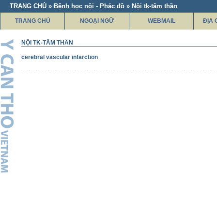
TRANG CHỦ » Bệnh học nội - Phác đồ » Nội tk-tâm thần
TRANG CHỦ
NGOẠI NGỮ
WEBMAIL
ĐỊA 
NỘI TK-TÂM THẦN
cerebral vascular infarction