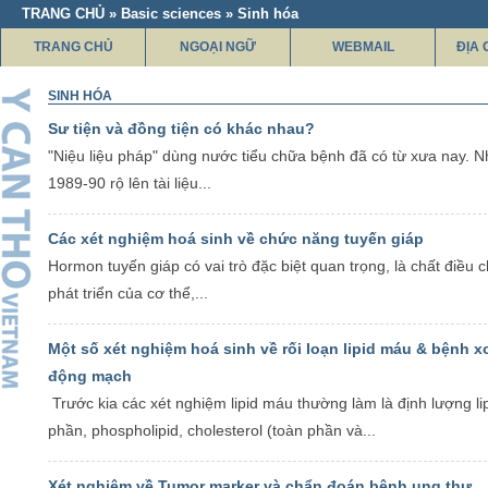
TRANG CHỦ » Basic sciences » Sinh hóa
TRANG CHỦ
NGOẠI NGỮ
WEBMAIL
ĐỊA 
SINH HÓA
Sư tiện và đồng tiện có khác nhau?
"Niệu liệu pháp" dùng nước tiểu chữa bệnh đã có từ xưa nay.
1989-90 rộ lên tài liệu...
Các xét nghiệm hoá sinh về chức năng tuyến giáp
Hormon tuyến giáp có vai trò đặc biệt quan trọng, là chất điều 
phát triển của cơ thể,...
Một số xét nghiệm hoá sinh về rối loạn lipid máu & bệnh x
động mạch
Trước kia các xét nghiệm lipid máu thường làm là định lượng li
phần, phospholipid, cholesterol (toàn phần và...
Xét nghiệm về Tumor marker và chẩn đoán bệnh ung thư