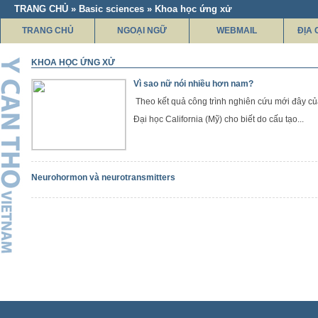
TRANG CHỦ » Basic sciences » Khoa học ứng xử
TRANG CHỦ
NGOẠI NGỮ
WEBMAIL
ĐỊA 
KHOA HỌC ỨNG XỬ
Vì sao nữ nói nhiều hơn nam?
Theo kết quả công trình nghiên cứu mới đây c
Đại học California (Mỹ) cho biết do cấu tạo...
Neurohormon và neurotransmitters