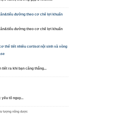
ân&tiểu đường theo cơ chế lợi khuẩn
ân&tiểu đường theo cơ chế lợi khuẩn
cơ thể tiết nhiều cortisol nội sinh và vòng
ase
tiết ra khi bạn căng thẳng...
yếu tố nguy...
 dư lượng nông dược