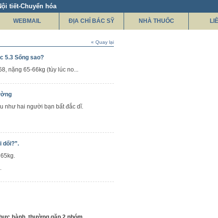
ội tiết-Chuyển hóa
WEBMAIL
ĐỊA CHỈ BÁC SỸ
NHÀ THUỐC
LI
« Quay lại
c 5.3 Sống sao?
8, nặng 65-66kg (tùy lúc no...
ường
 như hai người bạn bất đắc dĩ.
 dối?”.
 65kg.
.
thực hành, thường gặp 2 nhóm...