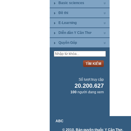
Basic sciences
Đề thi
E-Learning
Diễn đàn Y Cần Thơ
Quyên Góp
Số lượt truy cập
20.200.627
100
người đang xem
ABC
© 2010. Bản quyền thuộc Y Cần Thơ.