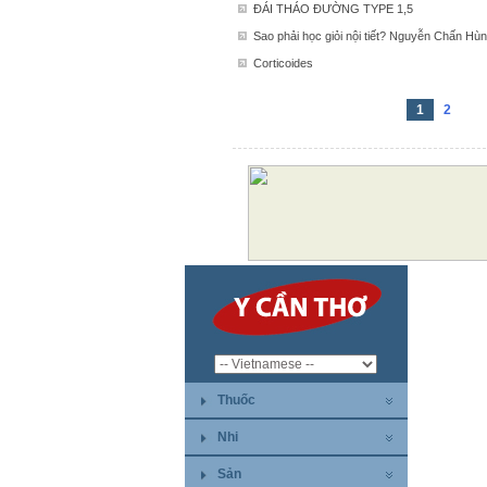
ĐÁI THÁO ĐƯỜNG TYPE 1,5
Sao phải học giỏi nội tiết? Nguyễn Chấn Hù
Corticoides
1
2
Thuốc
Nhi
Sản