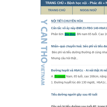
TRANG CHỦ » Bệnh học nội - Phác đồ » N
TRANG CHỦ
NGOẠI NGỮ
NỘI TIẾT-CHUYỂN HÓA
Cẩn tắc vô áy náy-BMI 23-FBG 140-HbA1
Phân tích:
Bài Báo
. BN nam 65 tuổi. Cao 16
Nhân–quả chuyển hoá: béo phì và tiểu đ
Béo phì và tiểu đường thường đi cùng nhau
Nhưng câu hỏi thật...
Đường huyết và HbA1c - Ai nói thật Ai nói
A.
Prompt:
Nam, 65 tuổi, cao 168cm, nặng
1. Đường huyết lúc đói 130 mg/dL. HbA1c..
Tiểu đường người gầy sau 40 tuổi
Gầy mà bị tiểu đường sau tuổi 40: trong 