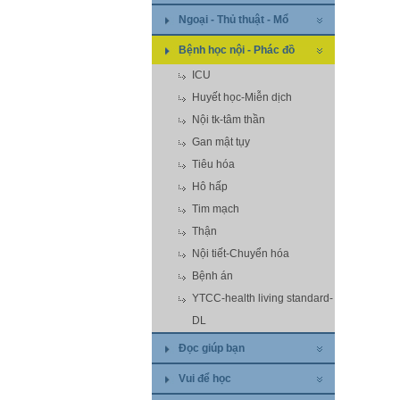
Ngoại - Thủ thuật - Mổ
Bệnh học nội - Phác đồ
ICU
Huyết học-Miễn dịch
Nội tk-tâm thần
Gan mật tụy
Tiêu hóa
Hô hấp
Tim mạch
Thận
Nội tiết-Chuyển hóa
Bệnh án
YTCC-health living standard-
DL
Đọc giúp bạn
Vui để học