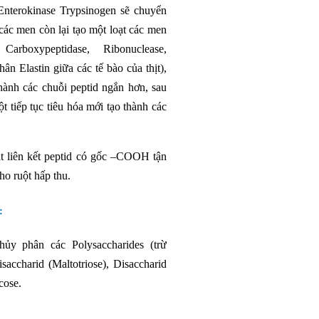
Enterokinase Trypsinogen sẽ chuyển
các men còn lại tạo một loạt các men
rboxypeptidase, Ribonuclease,
ân Elastin giữa các tế bào của thịt),
hành các chuỗi peptid ngắn hơn, sau
t tiếp tục tiêu hóa mới tạo thành các
ắt liên kết peptid có gốc –COOH tận
ho ruột hấp thu.
:
hủy phân các Polysaccharides (trừ
isaccharid (Maltotriose), Disaccharid
cose.