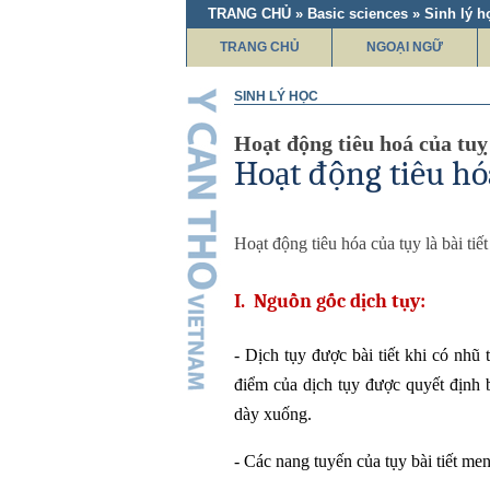
TRANG CHỦ » Basic sciences » Sinh lý h
TRANG CHỦ
NGOẠI NGỮ
SINH LÝ HỌC
Hoạt động tiêu hoá của tuỵ
Hoạt động tiêu hó
Hoạt động tiêu hóa của tụy là bài tiết
I.
Nguồn gốc dịch tụy:
-
Dịch tụy được bài tiết khi có nhũ 
điểm của dịch tụy được quyết định b
dày xuống.
-
Các nang tuyến của tụy bài tiết men