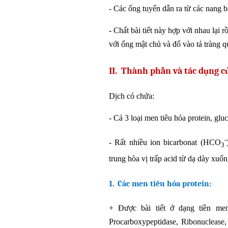
-
Các ống tuyến dẫn ra từ các nang bà
-
Chất bài tiết này hợp với nhau lại 
với ống mật chủ và đổ vào tá tràng 
II.
Thành phần và tác dụng củ
Dịch có chứa:
-
Cả 3 loại men tiêu hóa protein, gluc
-
-
Rất nhiều ion bicarbonat (HCO
3
trung hòa vị trấp acid từ dạ dày xuốn
1.
Các men tiêu hóa protein:
+
Được bài tiết ở dạng tiền men
Procarboxypeptidase, Ribonuclease, 