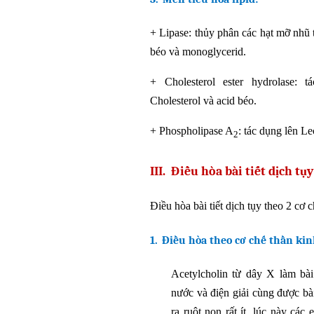
+
Lipase: thủy phân các hạt mỡ nhũ t
béo và monoglycerid.
+
Cholesterol ester hydrolase: t
Cholesterol và acid béo.
+
Phospholipase A
: tác dụng lên Le
2
III.
Điều hòa bài tiết dịch tụy
Điều hòa bài tiết dịch tụy theo 2 cơ
1.
Điều hòa theo cơ chế thần kinh
Acetylcholin từ dây X làm bài
nước và điện giải cùng được bài
ra ruột non rất ít, lúc này cá