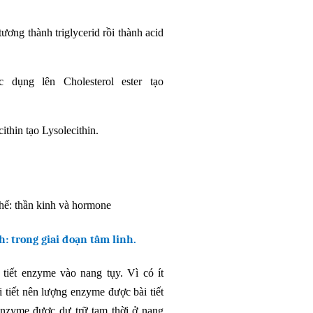
ương thành triglycerid rồi thành acid
ác dụng lên Cholesterol ester tạo
cithin tạo Lysolecithin.
 chế: thần kinh và hormone
: trong giai đoạn tâm linh.
 tiết enzyme vào nang tụy. Vì có ít
 tiết nên lượng enzyme được bài tiết
c enzyme được dự trữ tạm thời ở nang