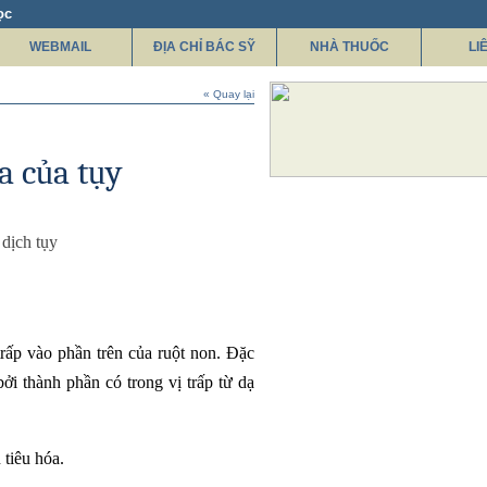
ọc
WEBMAIL
ĐỊA CHỈ BÁC SỸ
NHÀ THUỐC
LI
« Quay lại
a của tụy
 dịch tụy
trấp vào phần trên của ruột non. Đặc
ởi thành phần có trong vị trấp từ dạ
 tiêu hóa.