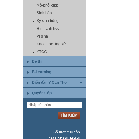
Mô-phôi-gpb
Sinh hóa
Ký sinh trùng
Hình ảnh học
Vi sinh
Khoa học ứng xử
YTCC
Đề thi
E-Learning
Diễn đàn Y Cần Thơ
Quyên Góp
Số lượt truy cập
20.224.634