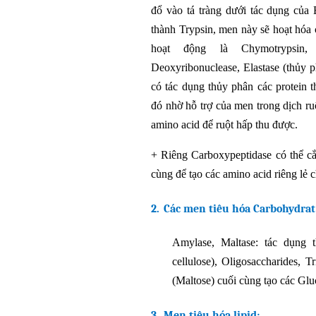
đổ vào tá tràng dưới tác dụng của 
thành Trypsin, men này sẽ hoạt hóa 
hoạt động là Chymotrypsin, Ca
Deoxyribonuclease, Elastase (thủy ph
có tác dụng thủy phân các protein t
đó nhờ hỗ trợ của men trong dịch ruộ
amino acid để ruột hấp thu được.
+
Riêng Carboxypeptidase có thể c
cùng để tạo các amino acid riêng lẻ c
2.
Các men tiêu hóa Carbohydrat
Amylase, Maltase: tác dụng t
cellulose), Oligosaccharides, Tr
(Maltose) cuối cùng tạo các Glu
3.
Men tiêu hóa lipid: