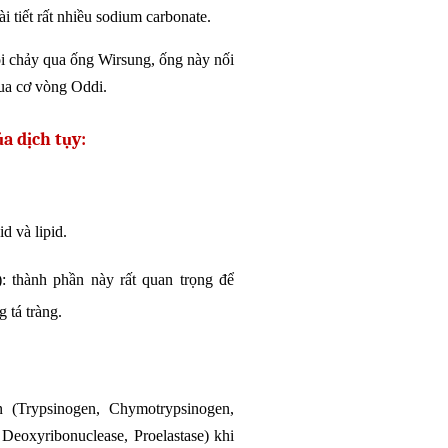
i tiết rất nhiều sodium carbonate.
rồi chảy qua ống Wirsung, ống này nối
qua cơ vòng Oddi.
a dịch tụy:
id và lipid.
): thành phần này rất quan trọng để
g tá tràng.
 (Trypsinogen, Chymotrypsinogen,
Deoxyribonuclease, Proelastase) khi