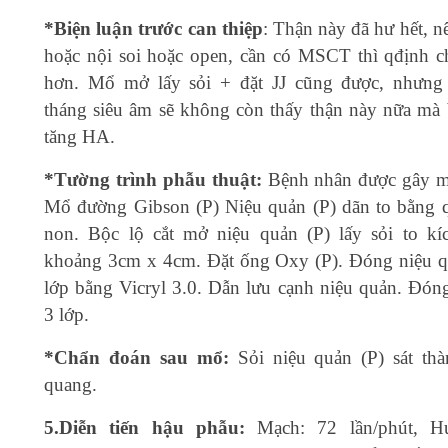
*Biện luận trước can thiệp
: Thận này đã hư hết, n
hoặc nội soi hoặc open, cần có MSCT thì qđịnh c
hơn. Mổ mở lấy sỏi + đặt JJ cũng được, nhưng
tháng siêu âm sẽ không còn thấy thận này nữa mà b
tăng HA.
*Tường trình phẫu thuật:
Bệnh nhân được gây 
Mổ đường Gibson (P) Niệu quản (P) dãn to bằng q
non. Bộc lộ cắt mở niệu quản (P) lấy sỏi to kí
khoảng 3cm x 4cm. Đặt ống Oxy (P). Đóng niệu 
lớp bằng Vicryl 3.0. Dẫn lưu cạnh niệu quản. Đón
3 lớp.
*Chẩn đoán sau mổ:
Sỏi niệu quản (P) sát th
quang.
5.Diễn tiến hậu phẫu:
Mạch: 72 lần/phút, H