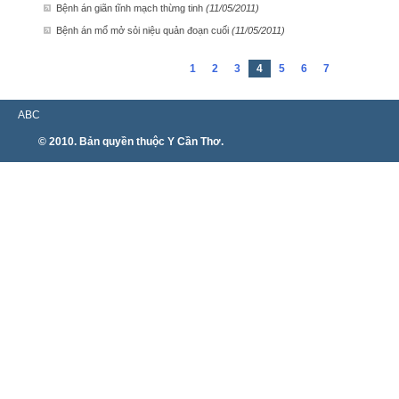
Bệnh án giãn tĩnh mạch thừng tinh
(11/05/2011)
Bệnh án mổ mở sỏi niệu quản đoạn cuối
(11/05/2011)
1
2
3
4
5
6
7
ABC
© 2010. Bản quyền thuộc Y Cần Thơ.