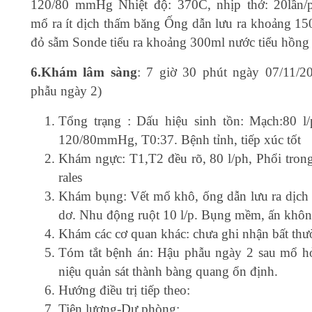
120/80 mmHg Nhiệt độ: 370C, nhịp thở: 20lần/
mổ ra ít dịch thấm băng Ống dẫn lưu ra khoảng 15
đỏ sẫm Sonde tiểu ra khoảng 300ml nước tiểu hồng 
6.Khám lâm sàng
: 7 giờ 30 phút ngày 07/11/2
phẫu ngày 2)
Tổng trạng : Dấu hiệu sinh tồn: Mạch:80 l
120/80mmHg, T0:37. Bệnh tỉnh, tiếp xúc tốt
Khám ngực: T1,T2 đều rõ, 80 l/ph, Phổi tron
rales
Khám bụng: Vết mổ khô, ống dẫn lưu ra dịch
dơ. Nhu động ruột 10 l/p. Bụng mềm, ấn khôn
Khám các cơ quan khác: chưa ghi nhận bất thư
Tóm tắt bệnh án: Hậu phẫu ngày 2 sau mổ hở
niệu quản sát thành bàng quang ổn định.
Hướng điều trị tiếp theo:
Tiên lượng-Dự phòng: