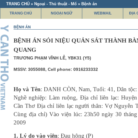
TRANG CHỦ » Ngoại - Thủ thuật - Mổ » Bệnh án
TRANG CHỦ
NGOẠI NGỮ
WEBMAIL
ĐỊA 
BỆNH ÁN
BỆNH ÁN SỎI NIỆU QUẢN SÁT THÀNH B
QUANG
TRƯƠNG PHẠM VĨNH LỄ, YBK31 (Y5)
MSSV: 3055088, Cell phone: 0916233332
Họ và Tên
: DANH CÒN, Nam, Tuổi: 41, Dân tộc
Nghề nghiệp: Làm ruộng, Địa chỉ liên lạc: Huyệ
Cần Thơ Địa chỉ liên lạc người thân: Vợ Nguyễn 
Cùng địa chỉ) Vào viện lúc: 23h50 ngày 30 thán
2009
1. Lý do vào viện
: Đau hông (P)