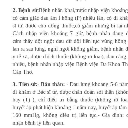
2. Bệnh sử
:Bệnh nhân khai,trước nhập viện khoảng
có cảm giác đau âm ỉ hông (P) nhiều lần, có đi kh
sĩ tư, được cho uống thuốc,có giảm nhưng bị lại nh
Cách nhập viện khoảng 7 giờ, bệnh nhân đang 
cảm thấy đột ngột đau dữ dội liên tục vùng hông 
lan ra sau lưng, nghỉ ngơi không giảm, bệnh nhân 
y tế xã, được chích thuốc (không rõ loại), đau càng
nhiều, bệnh nhân nhập viện Bệnh viện Đa Khoa T
Cần Thơ.
3. Tiền sử:- Bản thân:
· Đau lưng khoảng 5-6 năm
đi khám ở Bác sĩ tư, được chẩn đoán sỏi thận (khôn
hay (T) ), chỉ điều trị bằng thuốc (không rõ loạ
huyết áp phát hiện khoảng 1 năm nay, huyết áp tâm
160 mmHg, không điều trị liên tục.- Gia đình: 
nhận bệnh lý liên quan.