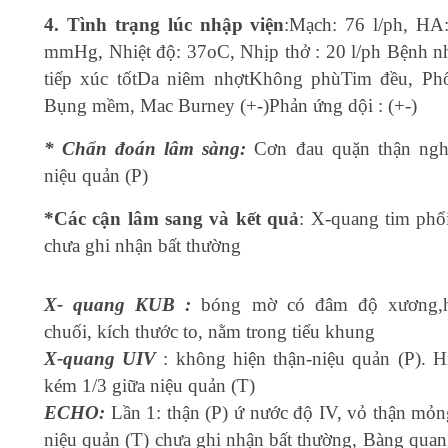
4. Tình trạng lúc nhập viện
:Mạch: 76 l/ph, HA
mmHg, Nhiệt độ: 37oC, Nhịp thở : 20 l/ph Bệnh nh
tiếp xúc tốtDa niêm nhợtKhông phùTim đều, Phổ
Bụng mềm, Mac Burney (+-)Phản ứng dội : (+-)
* Chẩn đoán lâm sàng:
Cơn đau quặn thận ngh
niệu quản (P)
*Cá
c cận lâm sang và kết quả
: X-quang tim phổi
chưa ghi nhận bất thường
X- quang KUB :
bóng mờ có đâm độ xương,hì
chuối, kích thước to, nằm trong tiểu khung
X-quang UIV
: không hiện thận-niệu quản (P). H
kém 1/3 giữa niệu quản (T)
ECHO:
Lần 1: thận (P) ứ nước độ IV, vỏ thận mỏn
niệu quản (T) chưa ghi nhận bất thường, Bàng qua