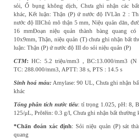
sỏi, Ổ bụng không dịch, Chưa ghi nhận các bấ
khác, Kết luận: Thận (P) ứ nước độ IVLần 2 : Th
nước độ IIIChủ mô thận 5 mm, Niệu quản dãn, đư
16 mmĐoạn niệu quản thành bàng quang có
10x9mm, Thận, niệu quản (T) chưa ghi nhận bất t
luận: Thận (P) ứ nước độ III do sỏi niệu quản (P)
CTM
:
HC: 5.2 triệu/mm3 , BC:13.000/mm3 (N 
TC: 288.000/mm3, APTT: 38 s, PTS : 14.5 s
Si
nh hoá máu:
Amylase: 90 UL, Chưa ghi nhận bấ
khác
Tổng phân tích nước tiểu
: tỉ trọng 1.025, pH: 8, 
125/μL, Prôtêin: 0.3 g/l, Chưa ghi nhận bất thường 
*Chẩn đoán xác định
: Sỏi niệu quản (P) sát th
quang