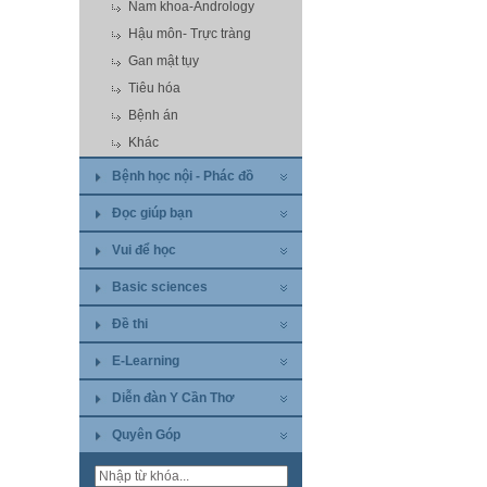
Nam khoa-Andrology
Hậu môn- Trực tràng
Gan mật tụy
Tiêu hóa
Bệnh án
Khác
Bệnh học nội - Phác đồ
Đọc giúp bạn
Vui để học
Basic sciences
Đề thi
E-Learning
Diễn đàn Y Cần Thơ
Quyên Góp