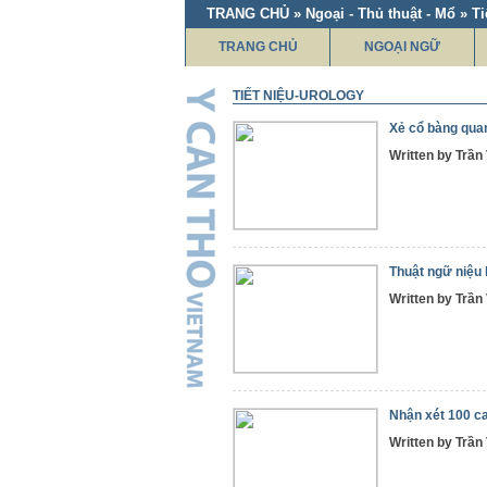
TRANG CHỦ » Ngoại - Thủ thuật - Mổ » Ti
TRANG CHỦ
NGOẠI NGỮ
TIẾT NIỆU-UROLOGY
Xẻ cổ bàng qua
Written by Trầ
Thuật ngữ niệu
Written by Trầ
Nhận xét 100 ca
Written by Trầ