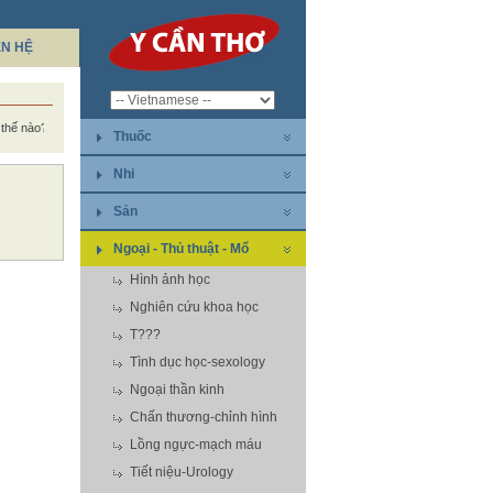
ÊN HỆ
ị thế nào?
Thuốc
Nhi
Sản
Ngoại - Thủ thuật - Mổ
Hình ảnh học
Nghiên cứu khoa học
T???
Tình dục học-sexology
Ngoại thần kinh
Chấn thương-chỉnh hình
Lồng ngực-mạch máu
Tiết niệu-Urology