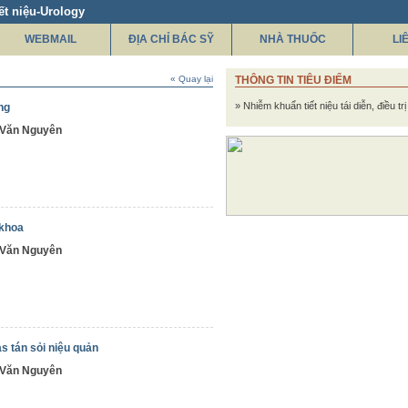
ết niệu-Urology
WEBMAIL
ĐỊA CHỈ BÁC SỸ
NHÀ THUỐC
LI
« Quay lại
THÔNG TIN TIÊU ĐIỂM
» Nhiễm khuẩn tiết niệu tái diễn, điều tr
ng
n Văn Nguyên
 khoa
n Văn Nguyên
s tán sỏi niệu quản
n Văn Nguyên