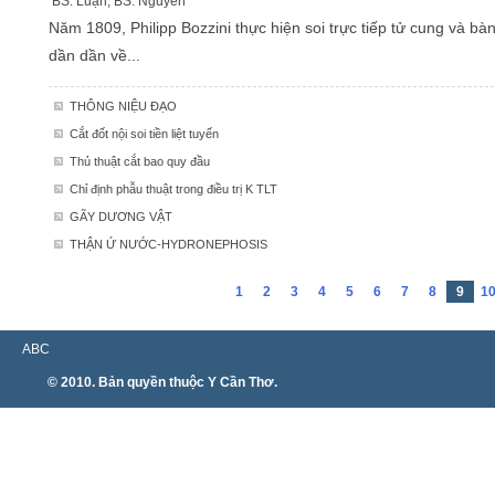
BS. Luận, BS. Nguyên
Năm 1809, Philipp Bozzini thực hiện soi trực tiếp tử cung và bà
dần dần về...
THÔNG NIỆU ĐẠO
Cắt đốt nội soi tiền liệt tuyến
Thủ thuật cắt bao quy đầu
Chỉ định phẫu thuật trong điều trị K TLT
GÃY DƯƠNG VẬT
THẬN Ứ NƯỚC-HYDRONEPHOSIS
1
2
3
4
5
6
7
8
9
1
ABC
© 2010. Bản quyền thuộc Y Cần Thơ.