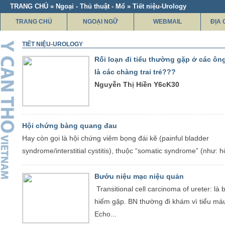
TRANG CHỦ » Ngoại - Thủ thuật - Mổ » Tiết niệu-Urology
TRANG CHỦ
NGOẠI NGỮ
WEBMAIL
ĐỊA 
TIẾT NIỆU-UROLOGY
Rối loạn đi tiểu thường gặp ở các ôn
là các chàng trai trẻ???
Nguyễn Thị Hiền Y6cK30
Hội chứng bàng quang đau
Hay còn gọi là hội chứng viêm bọng đái kẽ (painful bladder
syndrome/interstitial cystitis), thuộc “somatic syndrome” (như: h
Bướu niệu mạc niệu quản
Transitional cell carcinoma of ureter: là 
hiếm gặp. BN thường đi khám vì tiểu máu
Echo...