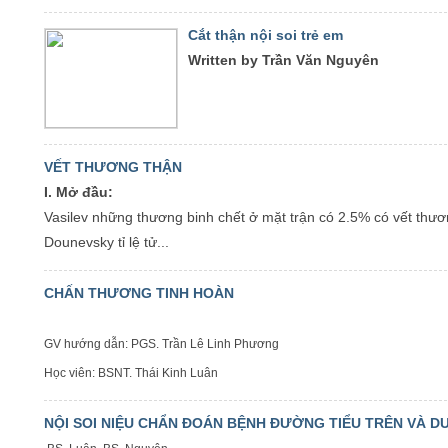
Cắt thận nội soi trẻ em
Written by Trần Văn Nguyên
VẾT THƯƠNG THẬN
I. Mở đầu:
Vasilev những thương binh chết ở mặt trận có 2.5% có vết thươ
Dounevsky tỉ lệ tử...
CHẤN THƯƠNG TINH HOÀN
GV hướng dẫn: PGS. Trần Lê Linh Phương
Học viên: BSNT. Thái Kinh Luân
NỘI SOI NIỆU CHẨN ĐOÁN BỆNH ĐƯỜNG TIỂU TRÊN VÀ D