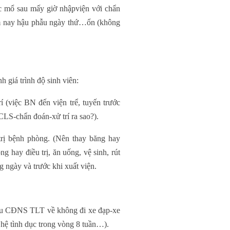
 mổ sau mấy giờ nhậpviện với chẩn
 nay hậu phẫu ngày thứ…ổn (không
giá trình độ sinh viên:
í (việc BN đến viện trể, tuyến trước
CLS-chẩn đoán-xử trí ra sao?).
trị bệnh phòng. (Nên thay băng hay
 hay điều trị, ăn uống, vệ sinh, rút
g ngày và trước khi xuất viện.
(Sau CĐNS TLT về không đi xe đạp-xe
hệ tình dục trong vòng 8 tuần…).