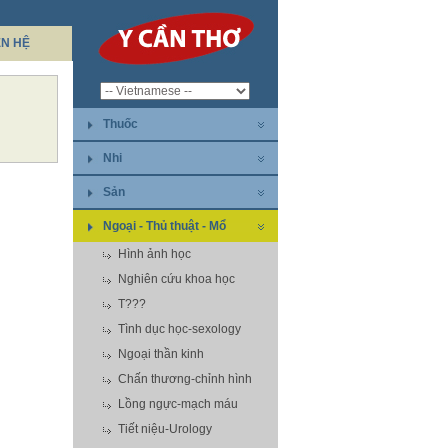
ÊN HỆ
Thuốc
Nhi
Sản
Ngoại - Thủ thuật - Mổ
Hình ảnh học
Nghiên cứu khoa học
T???
Tình dục học-sexology
Ngoại thần kinh
Chấn thương-chỉnh hình
Lồng ngực-mạch máu
Tiết niệu-Urology