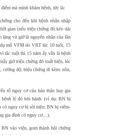
i điểm mà mình khám bệnh, tức là:
u chứng cho đến khi bệnh nhân nhập
hời gian (nếu triệu chứng đó kéo dài
 lặng và giờ là nguyên nhân của lần
ví dụ mổ VFM do VRT lúc 10 tuổi, 15
ì tắc ruột thì 15 năm ấy vẫn là bệnh
 (mấy giờ triệu chứng đó xuất hiện, lúc
t, cường độ; triệu chứng đi kèm: nôn,
yếu tố nguy cơ của bản thân hay gia
 bệnh lý đó lưu hành. (ví dụ: BN bị
h có nguy cơ bị sỏi niệu; BN bị viêm-
ng gia đình có nguy cơ…).
hi BN vào viện, gom thành hội chứng