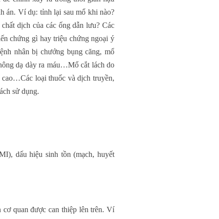
 án. Ví dụ: tỉnh lại sau mổ khi nào?
h chất dịch của các ống dẫn lưu? Các
ến chứng gì hay triệu chứng ngoại ý
bệnh nhân bị chướng bụng căng, mổ
thông dạ dày ra máu…Mổ cắt lách do
 cao…Các loại thuốc và dịch truyền,
cách sử dụng.
BMI), dấu hiệu sinh tồn (mạch, huyết
 cơ quan được can thiệp lên trên. Ví