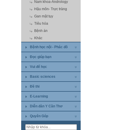
Nam khoa-Andrology
Hậu môn- Trực tràng
Gan mật tụy
Tiêu hóa
Bệnh án
Khác
Bệnh học nội - Phác đồ
Đọc giúp bạn
Vui để học
Basic sciences
Đề thi
E-Learning
Diễn đàn Y Cần Thơ
Quyên Góp