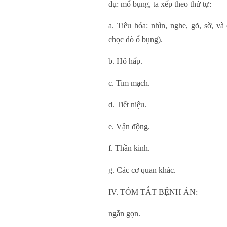
dụ: mổ bụng, ta xếp theo thứ tự:
a. Tiêu hóa: nhìn, nghe, gõ, sờ, và 
chọc dò ổ bụng).
b. Hô hấp.
c. Tim mạch.
d. Tiết niệu.
e. Vận động.
f. Thần kinh.
g. Các cơ quan khác.
IV. TÓM TẮT BỆNH ÁN:
ngắn gọn.