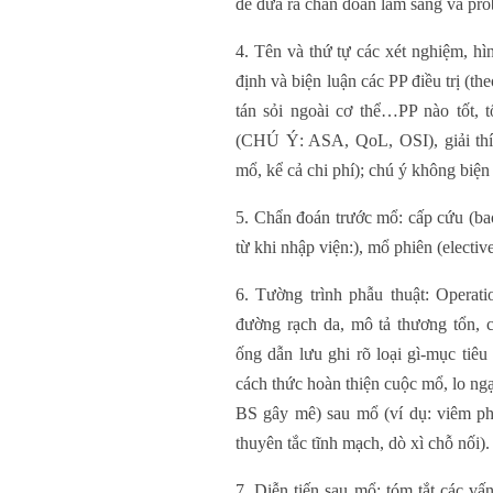
để đưa ra chẩn đoán lâm sàng và pr
4. Tên và thứ tự các xét nghiệm, h
định và biện luận các PP điều trị (the
tán sỏi ngoài cơ thể…PP nào tốt, t
(CHÚ Ý: ASA, QoL, OSI), giải thí
mổ, kể cả chi phí); chú ý không biện
5. Chẩn đoán trước mổ: cấp cứu (bao
từ khi nhập viện:), mổ phiên (electiv
6. Tường trình phẫu thuật: Operati
đường rạch da, mô tả thương tổn, c
ống dẫn lưu ghi rõ loại gì-mục tiêu đ
cách thức hoàn thiện cuộc mổ, lo ngạ
BS gây mê) sau mổ (ví dụ: viêm phổ
thuyên tắc tĩnh mạch, dò xì chỗ nối).
7. Diễn tiến sau mổ: tóm tắt các vấn