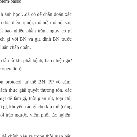
oblem-based.
ình ảnh học…đã có để chẩn đoán xác
o dõi, điều trị nội, mổ hở, mổ nội soi,
ốt bao nhiêu phần trăm, nguy cơ gì
ch gì với BN và gia đình BN trước
 luận chẩn đoán.
 lâu từ khi phát bệnh, bao nhiệu giờ
e operation).
on protocol: tư thế BN, PP vô cảm,
ách thức giải quyết thương tổn, các
ặt để làm gì, thời gian rút, loại chỉ,
i gì, khuyến cáo gì cho kíp mổ (cùng
i trào ngược, viêm phổi tắc nghẽn,
 đề chính xảy ra trong thời gian hậu