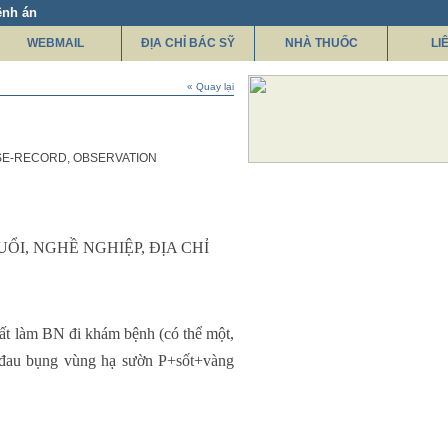
ệnh án
WEBMAIL
ĐỊA CHỈ BÁC SỸ
NHÀ THUỐC
LI
« Quay lại
ASE-RECORD, OBSERVATION
UỔI, NGHỀ NGHIỆP, ĐỊA CHỈ
hất làm BN đi khám bệnh (có thể một,
: đau bụng vùng hạ sườn P+sốt+vàng