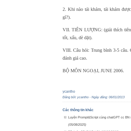
2. Khi nào tái khám, tái khám được
gì?).
VII. TIÊN LƯỢNG: (giải thích tiên
tốt, xấu, dè dặt).
VIII. Câu hỏi: Trung bình 3-5 câu.
đánh giá cao.
BỘ MÔN NGOẠI, JUNE 2006.
ycantho
Đăng bởi: ycantho - Ngày đăng: 06/01/2013
Các thông tin khác
Luyện Prompt&Script cùng chatGPT cc BN s
(05/08/2025)