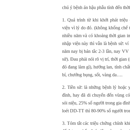
chú ý bệnh án hậu phẫu tính đến thờ
1. Quá trình từ khi khởi phát triệ
viện vì lý do đó. (không khống chế t
nhiều năm và có khoảng thời gian im
nhập viện này thì vẫn là bệnh sử: 
năm nay bị bán tắc 2-3 lần, nay VV v
sử). Đau phải nói rõ vị trí, thời gian
đó đang làm gì), hướng lan, tính chấ
bí, chướng bụng, sốt, vàng da….
2. Tiền sử: là những bệnh lý hoặc 
đình, hay đã di chuyển đến vùng có
sỏi niệu, 25% số người trong gia đìn
loét DD-TT thì 80-90% số người tro
3. Tóm tắt các triệu chứng chính k