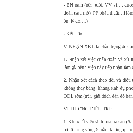
- BN nam (nữ), tuổi, VV vì…, được
đoán (sau mổ), PP phẫu thuật…Hôm
ổn: lý do….).
- Kết luận:…
V. NHẬN XÉT: là phần trọng để đánh 
1. Nhận xét việc chẩn đoán và xử tr
làm gì, bệnh viện này tiếp nhận-làm 
2. Nhận xét cách theo dõi và điều 
không thay băng, kháng sinh dự phòng
ODL sớm (trể), giải thích dặn dò hàn
VI. HƯỚNG ĐIỀU TRỊ:
1. Khi xuất viện sinh hoạt ra sao 
môtô trong vòng 6 tuần, không quan 