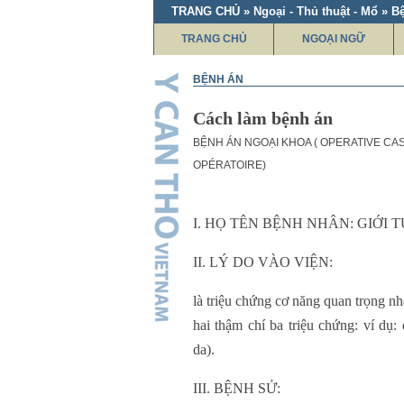
TRANG CHỦ » Ngoại - Thủ thuật - Mổ » B
TRANG CHỦ
NGOẠI NGỮ
BỆNH ÁN
Cách làm bệnh án
BỆNH ÁN NGOẠI KHOA ( OPERATIVE C
OPÉRATOIRE)
I. HỌ TÊN BỆNH NHÂN: GIỚI T
II. LÝ DO VÀO VIỆN:
là triệu chứng cơ năng quan trọng n
hai thậm chí ba triệu chứng: ví dụ
da).
III. BỆNH SỬ: