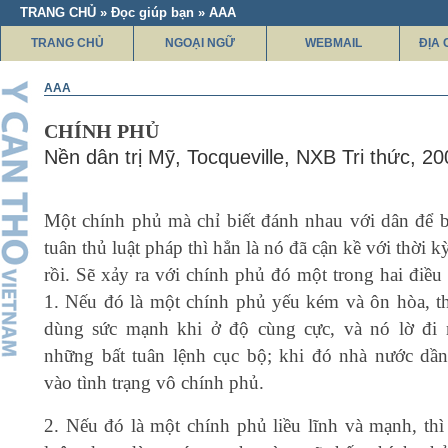
TRANG CHỦ » Đọc giúp bạn » AAA
TRANG CHỦ
NGOẠI NGỮ
WEBMAIL
ĐỊA 
AAA
CHÍNH PHỦ
Nền dân trị Mỹ, Tocqueville, NXB Tri thức, 20
Một chính phủ mà chỉ biết đánh nhau với dân để 
tuân thủ luật pháp thì hẳn là nó đã cận kề với thời kỳ
rồi. Sẽ xảy ra với chính phủ đó một trong hai điều
1. Nếu đó là một chính phủ yếu kém và ôn hòa, th
dùng sức mạnh khi ở độ cùng cực, và nó lờ đi 
những bất tuân lệnh cục bộ; khi đó nhà nước dần
vào tình trạng vô chính phủ.
2. Nếu đó là một chính phủ liều lĩnh và mạnh, thì