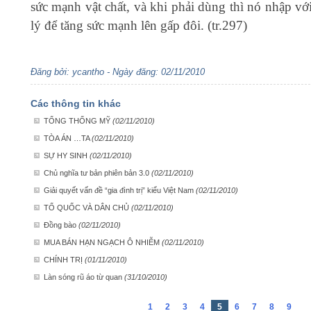
sức mạnh vật chất, và khi phải dùng thì nó nhập vớ
lý để tăng sức mạnh lên gấp đôi. (tr.297)
Đăng bởi: ycantho - Ngày đăng: 02/11/2010
Các thông tin khác
TỔNG THỐNG MỸ
(02/11/2010)
TÒA ÁN …TA
(02/11/2010)
SỰ HY SINH
(02/11/2010)
Chủ nghĩa tư bản phiên bản 3.0
(02/11/2010)
Giải quyết vấn đề “gia đình trị” kiểu Việt Nam
(02/11/2010)
TỔ QUỐC VÀ DÂN CHỦ
(02/11/2010)
Đồng bào
(02/11/2010)
MUA BÁN HẠN NGẠCH Ô NHIỄM
(02/11/2010)
CHÍNH TRỊ
(01/11/2010)
Làn sóng rũ áo từ quan
(31/10/2010)
1
2
3
4
5
6
7
8
9