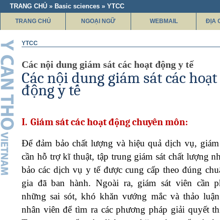
TRANG CHỦ » Basic sciences » YTCC
TRANG CHỦ
NGOẠI NGỮ
WEBMAIL
ĐỊA 
YTCC
Các nội dung giám sát các hoạt động y tế
Các nội dung giám sát các hoạt
động y tế
I.
Giám sát các hoạt động chuyên môn:
Để đảm bảo chất lượng và hiệu quả dịch vụ, giám 
cần hỗ trợ kĩ thuật, tập trung giám sát chất lượng
bảo các dịch vụ y tế được cung cấp theo đúng ch
gia đã ban hành. Ngoài ra, giám sát viên cần p
những sai sót, khó khăn vướng mắc và thảo luận
nhân viên để tìm ra các phương pháp giải quyết th