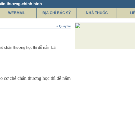
hấn thương-chỉnh hình
WEBMAIL
ĐỊA CHỈ BÁC SỸ
NHÀ THUỐC
LI
« Quay lại
chế chấn thương học thì dễ nắm bài.
eo cơ chế chấn thương học thì dễ nắm