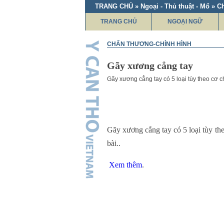
TRANG CHỦ » Ngoại - Thủ thuật - Mổ » C
TRANG CHỦ
NGOẠI NGỮ
CHẤN THƯƠNG-CHỈNH HÌNH
Gãy xương cẳng tay
Gãy xương cẳng tay có 5 loại tùy theo cơ 
Gãy xương cẳng tay có 5 loại tùy th
bài..
Xem thêm
.