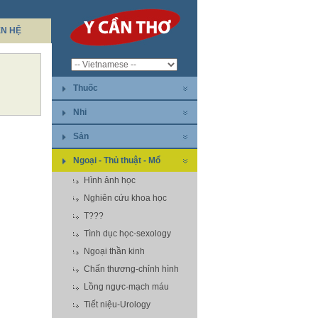
ÊN HỆ
Thuốc
Nhi
Sản
Ngoại - Thủ thuật - Mổ
Hình ảnh học
Nghiên cứu khoa học
T???
Tình dục học-sexology
Ngoại thần kinh
Chấn thương-chỉnh hình
Lồng ngực-mạch máu
Tiết niệu-Urology