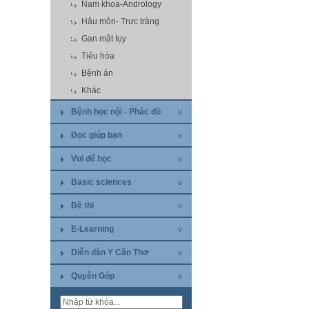
Nam khoa-Andrology
Hậu môn- Trực tràng
Gan mật tụy
Tiêu hóa
Bệnh án
Khác
Bệnh học nội - Phác đồ
Đọc giúp bạn
Vui để học
Basic sciences
Đề thi
E-Learning
Diễn đàn Y Cần Thơ
Quyên Góp