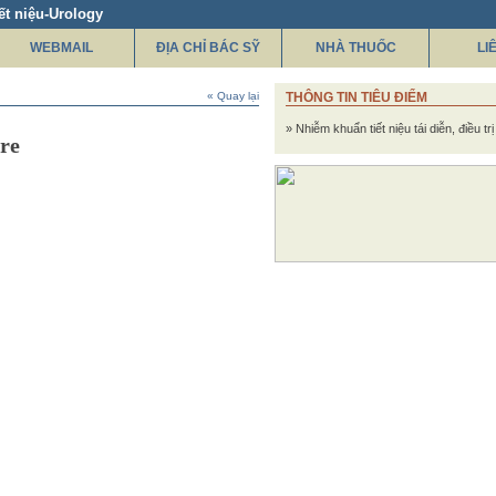
ết niệu-Urology
WEBMAIL
ĐỊA CHỈ BÁC SỸ
NHÀ THUỐC
LI
« Quay lại
THÔNG TIN TIÊU ĐIỂM
» Nhiễm khuẩn tiết niệu tái diễn, điều tr
ire