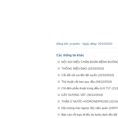
Đăng bởi: ycantho - Ngày đăng: 20/10/2010
Các thông tin khác
NỘI SOI NIỆU CHẨN ĐOÁN BỆNH ĐƯỜNG
THÔNG NIỆU ĐẠO
(22/10/2010)
Cắt đốt nội soi tiền liệt tuyến
(22/10/2010)
Thủ thuật cắt bao quy đầu
(04/12/2010)
Chỉ định phẫu thuật trong điều trị K TLT
(21/
GÃY DƯƠNG VẬT
(30/12/2010)
THẬN Ứ NƯỚC-HYDRONEPHOSIS
(21/10
Hội chứng trào ngược BQ-niệu quản
(03/07
Báo cáo rối loạn đi tiểu do bướu lành tiền liệ