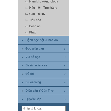
Nam khoa-Andrology
Hậu môn- Trực tràng
Gan mật tụy
Tiêu hóa
Bệnh án
Khác
Bệnh học nội - Phác đồ
Đọc giúp bạn
Vui để học
Basic sciences
Đề thi
E-Learning
Diễn đàn Y Cần Thơ
Quyên Góp