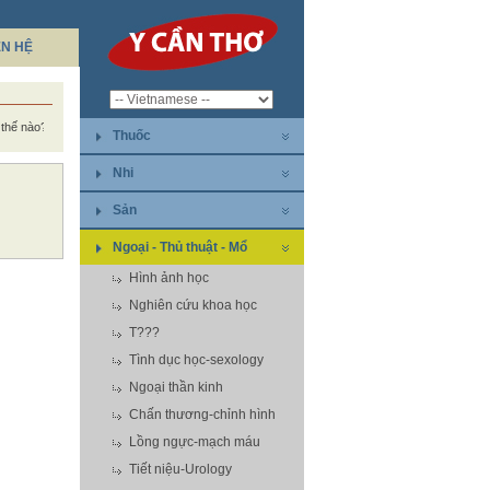
ÊN HỆ
ị thế nào?
Thuốc
Nhi
Sản
Ngoại - Thủ thuật - Mổ
Hình ảnh học
Nghiên cứu khoa học
T???
Tình dục học-sexology
Ngoại thần kinh
Chấn thương-chỉnh hình
Lồng ngực-mạch máu
Tiết niệu-Urology