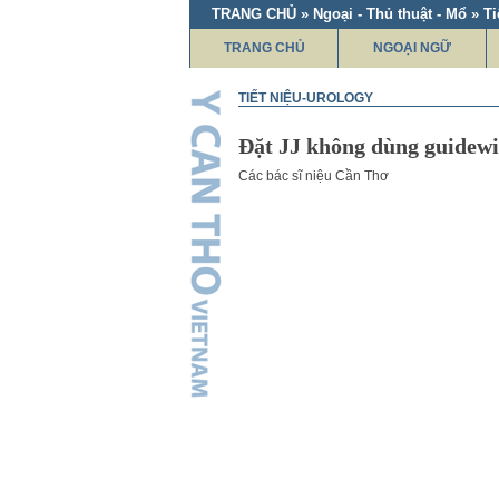
TRANG CHỦ » Ngoại - Thủ thuật - Mổ » Ti
TRANG CHỦ
NGOẠI NGỮ
TIẾT NIỆU-UROLOGY
Đặt JJ không dùng guidew
Các bác sĩ niệu Cần Thơ