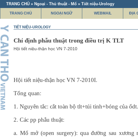
TRANG CHỦ » Ngoại - Thủ thuật - Mổ » Tiết niệu-Urology
TRANG CHỦ
NGOẠI NGỮ
WEBMAIL
ĐỊA 
TIẾT NIỆU-UROLOGY
Chỉ định phẫu thuật trong điều trị K TLT
Hội tiết niệu-thận học VN 7-2010
Hội tiết niệu-thận học VN 7-2010I.
Tổng quan:
1. Nguyên tắc: cắt toàn bộ tlt+túi tinh+bóng của ốdt
2. Các pp phẫu thuật:
a. Mổ mở (open surgery): qua đường sau xương