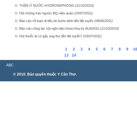
THẬN Ứ NƯỚC-HYDRONEPHOSIS
(21/10/2010)
Hội chứng trào ngược BQ-niệu quản
(03/07/2011)
Báo cáo rối loạn đi tiểu do bướu lành tiền liệt tuyến
(09/06/2011)
Báo cáo công tác hội nghị niệu khoa Hoa kỳ AUA2010
(21/10/2010)
Hút thuốc lá có gây ung thư tiền liệt tuyến?
(03/07/2011)
1
2
3
4
5
6
7
8
9
1
13
14
ABC
© 2010. Bản quyền thuộc Y Cần Thơ.