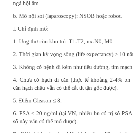
ngả hội âm
b. Mổ nội soi (laparoscopy): NSOB hoặc robot.
I. Chỉ định mổ:
1. Ung thư còn khu trú: T1-T2, nx-N0, M0.
2. Thời gian kỳ vọng sống (life expectancy) ≥ 10 n
3. Không có bệnh đi kèm như tiểu đường, tim mạc
4. Chưa có hạch di căn (thực tế khoảng 2-4% bn 
căn hạch chậu vẫn có thể cắt tlt tận gốc được).
5. Điểm Gleason ≤ 8.
6. PSA < 20 ng/ml (tại VN, nhiều bn có trị số PSA
số này vẫn có thể mổ được).