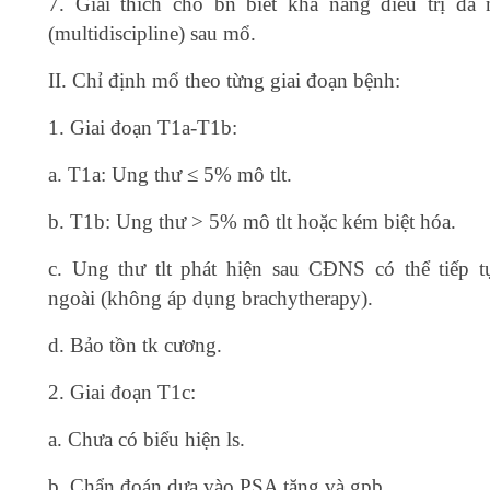
7. Giải thích cho bn biết khả năng điều trị đa
(multidiscipline) sau mổ.
II. Chỉ định mổ theo từng giai đoạn bệnh:
1. Giai đoạn T1a-T1b:
a. T1a: Ung thư ≤ 5% mô tlt.
b. T1b: Ung thư > 5% mô tlt hoặc kém biệt hóa.
c. Ung thư tlt phát hiện sau CĐNS có thể tiếp tụ
ngoài (không áp dụng brachytherapy).
d. Bảo tồn tk cương.
2. Giai đoạn T1c:
a. Chưa có biểu hiện ls.
b. Chẩn đoán dựa vào PSA tăng và gpb.