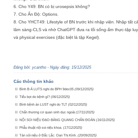
6. Cho Y49: BN có bị urosepsis không?
7. Cho Ấn Độ: Options.
8. Cho YHCT49: Lifestyle of BN trước khi nhập viện. Nhập tất cả
lâm sàng-CLS và nhờ ChatGPT đưa ra lối sống-ẩm thực-tập luy
và physical exercises (đặc biệt là tập Kegel).
Đăng bởi: ycantho - Ngày đăng: 15/12/2025
Các thông tin khác
Bình B-Á LUTS nghi do BPH 9dec05
(09/12/2025)
Tiểu bọt do bệnh gì?
(06/12/2025)
Bình bệnh án LUST nghi do TLT
(02/12/2025)
Chấn thương cơ quan sinh dục ngoài
(17/11/2025)
NỘI SOI NIỆU ĐẠO-BÀNG QUANG CHẨN ĐOÁN
(16/11/2025)
Phẫu thuật nội soi niệu khoa.
(17/12/2025)
Tán sỏi niệu ở Đắc Lắc: Oan Thị Kính.
(20/09/2025)