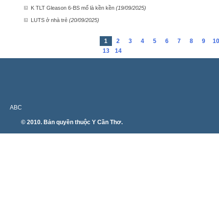
K TLT Gleason 6-BS mổ là kền kền
(19/09/2025)
LUTS ở nhà trẻ
(20/09/2025)
1
2
3
4
5
6
7
8
9
1
13
14
ABC
© 2010. Bản quyền thuộc Y Cần Thơ.