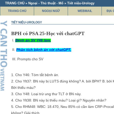
TRANG CHỦ » Ngoại - Thủ thuật - Mổ » Tiết niệu-Urology
TRANG CHỦ
NGOẠI NGỮ
WEBMAIL
ĐỊA 
TIẾT NIỆU-UROLOGY
BPH có PSA 25-Học với chatGPT
I.
Bệnh án SV Y46 làm.
II.
Phân tích bệnh án với chatGPT.
III. Prompts cho SV
1. Cho Y46: Tóm tắt bệnh án.
2. Cho Ylt37: BN này bị LUTS đúng không? A. bởi BPH? B. bởi 
Bởi thiếu máu?
3. Cho Y48: Loại trừ ung thư TLT ở BN này.
4. Cho Ylt38: BN này bị thiếu máu? Loại gì? Nguyên nhân?
5. Cho RHM48: WBC: 18.470, Neu 85% có cần làm CRP-Procalc
không? Giải thích.