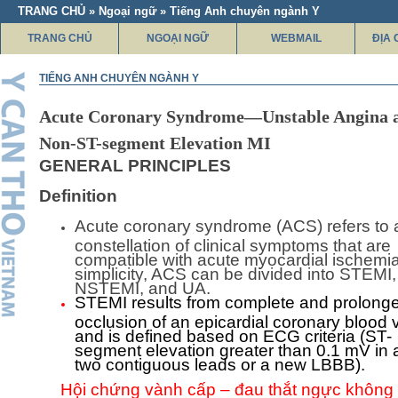
TRANG CHỦ » Ngoại ngữ » Tiếng Anh chuyên ngành Y
TRANG CHỦ
NGOẠI NGỮ
WEBMAIL
ĐỊA 
TIẾNG ANH CHUYÊN NGÀNH Y
Acute Coronary Syndrome—Unstable Angina 
Non-ST-segment Elevation MI
GENERAL PRINCIPLES
Definition
Acute coronary syndrome (ACS) refers to 
constellation of clinical symptoms that are
compatible with acute myocardial ischemia
simplicity, ACS can be divided into STEMI,
NSTEMI, and UA.
STEMI results from complete and prolong
occlusion of an epicardial coronary blood 
and is defined based on ECG criteria (ST-
segment elevation greater than 0.1 mV in a
two contiguous leads or a new LBBB).
Hội chứng vành cấp – đau thắt ngực không 