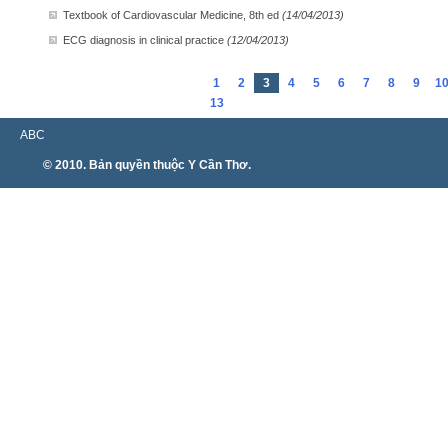
Textbook of Cardiovascular Medicine, 8th ed
(14/04/2013)
ECG diagnosis in clinical practice
(12/04/2013)
1
2
3
4
5
6
7
8
9
1
13
ABC
© 2010. Bản quyền thuộc Y Cần Thơ.