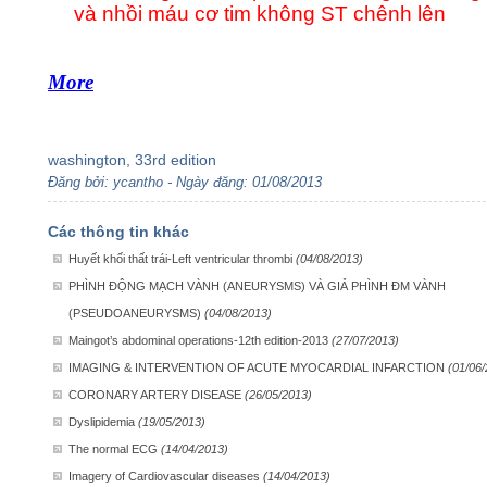
và nhồi máu cơ tim không ST chênh lên
More
washington, 33rd edition
Đăng bởi: ycantho - Ngày đăng: 01/08/2013
Các thông tin khác
Huyết khối thất trái-Left ventricular thrombi
(04/08/2013)
PHÌNH ĐỘNG MẠCH VÀNH (ANEURYSMS) VÀ GIẢ PHÌNH ĐM VÀNH
(PSEUDOANEURYSMS)
(04/08/2013)
Maingot’s abdominal operations-12th edition-2013
(27/07/2013)
IMAGING & INTERVENTION OF ACUTE MYOCARDIAL INFARCTION
(01/06
CORONARY ARTERY DISEASE
(26/05/2013)
Dyslipidemia
(19/05/2013)
The normal ECG
(14/04/2013)
Imagery of Cardiovascular diseases
(14/04/2013)