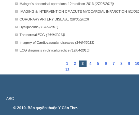
Maingot’s abdominal operations-12th edition-2013
(27/07/2013)
IMAGING & INTERVENTION OF ACUTE MYOCARDIAL INFARCTION
(01/06
CORONARY ARTERY DISEASE
(26/05/2013)
Dyslipidemia
(19/05/2013)
The normal ECG
(14/04/2013)
Imagery of Cardiovascular diseases
(14/04/2013)
ECG diagnosis in clinical practice
(12/04/2013)
1
2
3
4
5
6
7
8
9
1
13
ABC
© 2010. Bản quyền thuộc Y Cần Thơ.