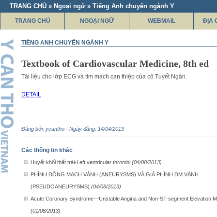
TRANG CHỦ » Ngoại ngữ » Tiếng Anh chuyên ngành Y
TRANG CHỦ
NGOẠI NGỮ
WEBMAIL
ĐỊA 
TIẾNG ANH CHUYÊN NGÀNH Y
Textbook of Cardiovascular Medicine, 8th ed
Tài liệu cho lớp ECG và tim mạch can thiệp của cô Tuyết Ngân.
DETAIL
Đăng bởi: ycantho - Ngày đăng: 14/04/2013
Các thông tin khác
Huyết khối thất trái-Left ventricular thrombi
(04/08/2013)
PHÌNH ĐỘNG MẠCH VÀNH (ANEURYSMS) VÀ GIẢ PHÌNH ĐM VÀNH
(PSEUDOANEURYSMS)
(04/08/2013)
Acute Coronary Syndrome—Unstable Angina and Non-ST-segment Elevation M
(01/08/2013)