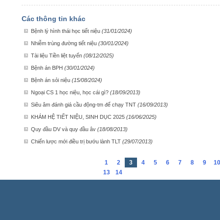
Các thông tin khác
Bệnh lý hình thái học tiết niệu
(31/01/2024)
Nhiễm trùng đường tiết niệu
(30/01/2024)
Tài liệu Tiền liệt tuyến
(08/12/2025)
Bệnh án BPH
(30/01/2024)
Bệnh án sỏi niệu
(15/08/2024)
Ngoại CS 1 học niệu, học cái gì?
(18/09/2013)
Siêu âm đánh giá cầu động-tm để chạy TNT
(16/09/2013)
KHÁM HỆ TIẾT NIỆU, SINH DỤC 2025
(16/06/2025)
Quy đầu DV và quy đầu âv
(18/08/2013)
Chiến lược mới điều trị bướu lành TLT
(29/07/2013)
1
2
3
4
5
6
7
8
9
1
13
14