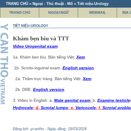
TRANG CHỦ » Ngoại - Thủ thuật - Mổ » Tiết niệu-Urology
TRANG CHỦ
NGOẠI NGỮ
WEBMAIL
ĐỊA 
TIẾT NIỆU-UROLOGY
Khám bẹn bìu và TTT
Video Urogenital exam
.
1a. Khám bẹn bìu. Bản tiếng Việt.
Xem
.
1b. Scroto-inguinal exam.
English version
.
2a. Thăm trực tràng. Bản tiếng Việt.
Xem
.
2b. DRE.
English version
.
3. Video in English: a.
Male genital exam
;
b.
Examine testicle
Hydrocele
; d.
Scrotal lumps
; e.
Varicocele
; f.
Scrotal probl
Đăng bởi: ycantho - Ngày đăng: 19/03/2024