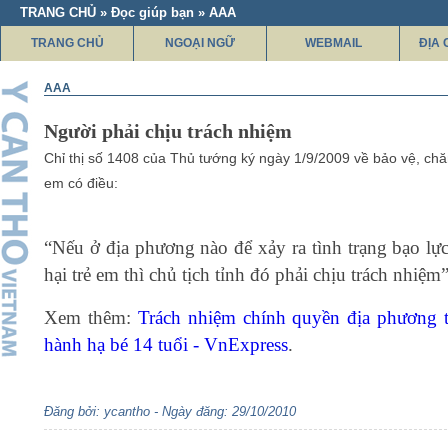
TRANG CHỦ » Đọc giúp bạn » AAA
TRANG CHỦ
NGOẠI NGỮ
WEBMAIL
ĐỊA 
AAA
Người phải chịu trách nhiệm
Chỉ thị số 1408 của Thủ tướng ký ngày 1/9/2009 về bảo vệ, chă
em có điều:
“Nếu ở địa phương nào để xảy ra tình trạng bạo lự
hại trẻ em thì chủ tịch tỉnh đó phải chịu trách nhiệm”
Xem thêm:
Trách nhiệm chính quyền địa phương 
hành hạ bé 14 tuổi - VnExpress
.
Đăng bởi: ycantho - Ngày đăng: 29/10/2010