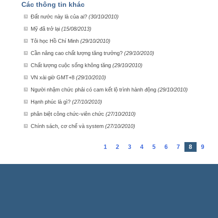
Các thông tin khác
Đất nước này là của ai?
(30/10/2010)
Mỹ đã trở lại
(15/08/2013)
Tôi học Hồ Chí Minh
(29/10/2010)
Cần nâng cao chất lượng tăng trưởng?
(29/10/2010)
Chất lượng cuộc sống không tăng
(29/10/2010)
VN xài giờ GMT+8
(29/10/2010)
Người nhậm chức phải có cam kết lộ trình hành động
(29/10/2010)
Hạnh phúc là gì?
(27/10/2010)
phân biệt công chức-viên chức
(27/10/2010)
Chính sách, cơ chế và system
(27/10/2010)
1
2
3
4
5
6
7
8
9