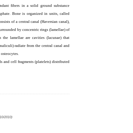
ndant fibers in a solid ground substance
phate. Bone is organized in units, called
sists of a central canal (Haversian canal),
urrounded by concentric rings (lamellae) of
 the lamellae are cavities (lacunae) that
naliculi) radiate from the central canal and
 osteocytes.
 and cell fragments (platelets) distributed
/10/2010)