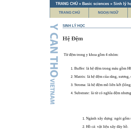
TRANG CHỦ » Basic sciences » Sinh lý h
TRANG CHỦ
NGOẠI NGỮ
SINH LÝ HỌC
Hệ Đệm
Từ đệm trong y khoa gồm 4 nhóm:
Buffer: là hệ đệm trong máu gồm 
Matrix: là hệ đệm của răng, xương, 
Stroma: là hệ đệm mô liên kết (lỏng 
Substrate: là từ có nghĩa đệm nhưng
Ngành xây dựng: ngói gốm sứ
Hồ cá: vật liệu xây đáy hồ.