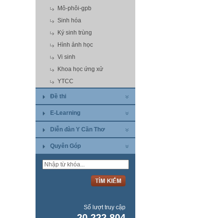
Mô-phôi-gpb
Sinh hóa
Ký sinh trùng
Hình ảnh học
Vi sinh
Khoa học ứng xử
YTCC
Đề thi
E-Learning
Diễn đàn Y Cần Thơ
Quyên Góp
Số lượt truy cập
20.222.804