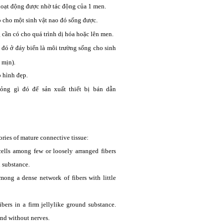
hoạt động được nhờ tác động của 1 men.
 cho một sinh vật nao đó sống được.
cần có cho quá trình dị hóa hoặc lên men.
o đó ở đáy biển là môi trường sống cho sinh
i mịn).
o hình đẹp.
ỏng gì đó để sản xuất thiết bị bán dẫn
ories of mature connective tissue:
ells among few or loosely arranged fibers
 substance.
mong a dense network of fibers with little
bers in a firm jellylike ground substance.
 and without nerves.