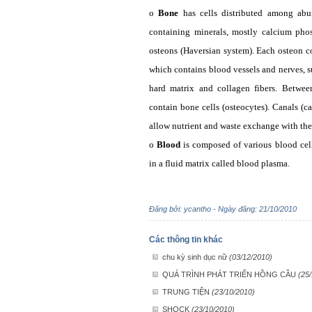
o
Bone
has cells distributed among abu
containing minerals, mostly calcium phos
osteons (Haversian system). Each osteon con
which contains blood vessels and nerves, s
hard matrix and collagen fibers. Between
contain bone cells (osteocytes). Canals (ca
allow nutrient and waste exchange with the
o
Blood
is composed of various blood cells
in a fluid matrix called blood plasma.
Đăng bởi: ycantho - Ngày đăng: 21/10/2010
Các thông tin khác
chu kỳ sinh dục nữ
(03/12/2010)
QUÁ TRÌNH PHÁT TRIỂN HỒNG CẦU
(25
TRUNG TIỆN
(23/10/2010)
SHOCK
(23/10/2010)