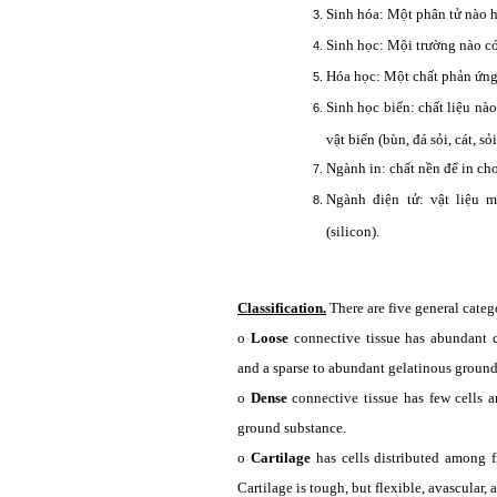
Sinh hóa: Một phân tử nào 
Sinh học: Mội trường nào có
Hóa học: Một chất phản ứng 
Sinh học biển: chất liệu nà
vật biển (bùn, đá sỏi, cát, sỏ
Ngành in: chất nền để in ch
Ngành điện tử: vật liệu m
(silicon).
Classification.
There are five general categ
o
Loose
connective tissue has abundant c
and a sparse to abundant gelatinous ground
o
Dense
connective tissue has few cells a
ground substance.
o
Cartilage
has cells distributed among fi
Cartilage is tough, but flexible, avascular,