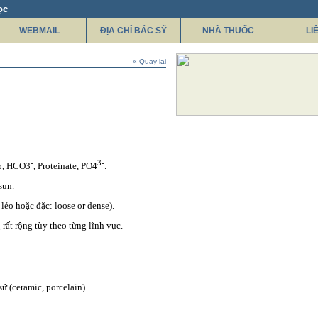
ọc
WEBMAIL
ĐỊA CHỈ BÁC SỸ
NHÀ THUỐC
LI
« Quay lại
-
3-
Hb, HCO3
, Proteinate, PO4
.
sụn.
lẻo hoặc đặc: loose or dense).
 rất rộng tùy theo từng lĩnh vực.
 (ceramic, porcelain).