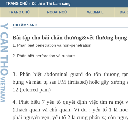
TRANG CHỦ » Đề thi » Thi Lâm sàng
TRANG CHỦ
NGOẠI NGỮ
WEBMAIL
ĐỊA 
THI LÂM SÀNG
Bài tập cho bài chấn thương&vết thương bụng
1. Phân biệt penetration và non-penetration.
2. Phân biệt perforation và rupture.
3. Phân biệt abdominal guard do tổn thương tạ
bụng và máu tụ sau FM (irritated) hoặc gãy xương 
12 (referred pain)
4. Phát biểu 7 yếu tố quyết định việc tìm ra một
(khách quan và chủ quan. Ví dụ : yếu tố 1 là noci
phải nguyên vẹn, yếu tố 2 là cung phản xạ còn nguyê