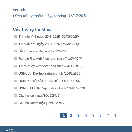
ycantho
Đăng bởi: ycantho - Ngày đăng: 13/12/2012
Các thông tin khác
Thi niệu Y48 ngày 29-8-2025
(29/08/2025)
Thi niệu Y46 ngày 28-8-2025
(28/08/2025)
Đề thi niệu có đáp án
(22/12/2024)
Đáp án Boy with fever and rash
(04/09/2013)
Thi thử Boy with fever and rash
(04/09/2013)
USMLE3. Đề-đáp án&giải thích
(11/01/2013)
USMLE2. đề-đáp án-giải thích
(11/01/2013)
USMLE1.Đề thi-đáp án&giải thích
(11/01/2013)
Câu hỏi đái máu
(18/12/2012)
Câu hỏi khám niệu
(18/12/2012)
1
2
3
4
5
6
7
8
ABC