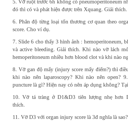
5. Vỡ ruột trước 6h không có pneumoperitoneum n
đó thì có và phát hiện được trên Xquang. Giải thích.
6. Phân độ từng loại tổn thương cơ quan theo orga
score. Cho ví dụ.
7. Slide 6 cho thấy 3 hình ảnh : hemoperitoneum, b
và active bleeding. Giải thích. Khi nào vỡ lách mở
hemoperitoneum nhiều hơn blood clot và khi nào ng
8. Vỡ gan độ mấy (injury score mấy điểm?) thì điều
khi nào nên laparoscopy? Khi nào nên open? 9
puncture là gì? Hiện nay có nên áp dụng không? Tại
10. Vỡ tá tràng ở D1&D3 tiên lượng nhẹ hơn D
thích.
11. Vỡ D3 với organ injury score là 3đ nghĩa là sao?