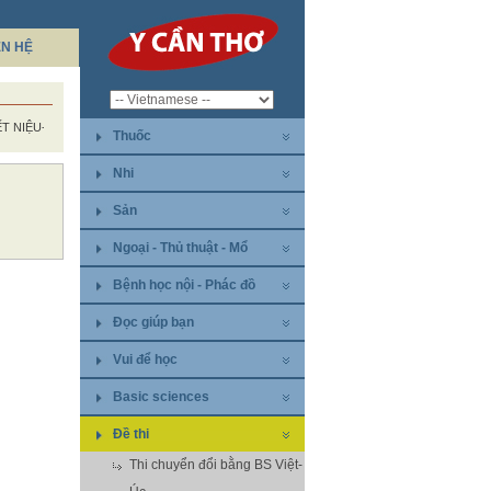
ÊN HỆ
ẾT NIỆU- SINH DỤC
Thuốc
Nhi
Sản
Ngoại - Thủ thuật - Mổ
Bệnh học nội - Phác đồ
Đọc giúp bạn
Vui để học
Basic sciences
Đề thi
Thi chuyển đổi bằng BS Việt-