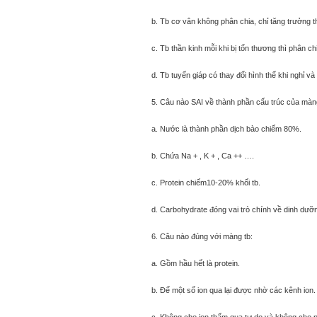
b. Tb cơ vân không phân chia, chỉ tăng trưởng 
c. Tb thần kinh mỗi khi bị tổn thương thì phân ch
d. Tb tuyến giáp có thay đổi hình thể khi nghỉ và k
5. Câu nào SAI về thành phần cấu trúc của màng
a. Nước là thành phần dịch bào chiếm 80%.
b. Chứa Na + , K + , Ca ++ ….
c. Protein chiếm10-20% khối tb.
d. Carbohydrate đóng vai trò chính về dinh dưỡ
6. Câu nào đúng với màng tb:
a. Gồm hầu hết là protein.
b. Để một số ion qua lại được nhờ các kênh ion.