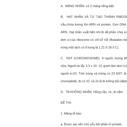
A. MÀNG NHÂN: có 2 màng riêng biệt.
B. HẠT NHÂN VÀ TỰ TẠO THÀNH RIBOSOME:
cầu,chứa lượng lớn ARN và protein. Gen DNA 
ARN. Hạt nhân xuất hiện khi tb đã phân chia xon
đơn vị của ribosome có chỉ số nổi (floatation in
trong một dịch có tỉ trọng là 1.21 ở 26 0 C).
C. NST (CHROMOSOME): ở người, lượng AND 
nửa. Người ta lấy 3.3 x 10 -12 gram làm đơn vị 
người n=23. Tinh trùng và trứng có 23 NST, tb
(monoploid), tb có 2C và 2n là tb lưỡng bội (diplo
D. TB KHÔNG NHÂN: Hồng cầu, vk, tb nấm.
ĐỀ THI:
1. Màng tế bào:
a. Được tạo nên chủ yếu bởi phân tử protein