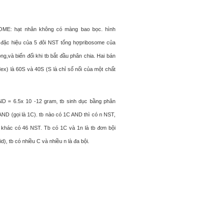
 hạt nhân không có màng bao bọc. hình
đặc hiệu của 5 đôi NST tổng hợpribosome của
g,và biến đổi khi tb bắt đầu phân chia. Hai bán
dex) là 60S và 40S (S là chỉ số nổi của một chất
= 6.5x 10 -12 gram, tb sinh dục bầng phân
AND (gọi là 1C). tb nào có 1C AND thì có n NST,
 khác có 46 NST. Tb có 1C và 1n là tb đơn bội
id), tb có nhiều C và nhiều n là đa bội.