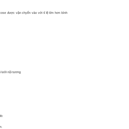
ucose được vận chyển vào với tỉ lệ lớn hơn bình
:
 lưới nội tương
tb:
n.