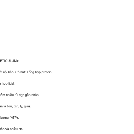
ETICULUM):
i nội bào, Có hạt: Tổng hợp protein.
hợp lipid.
gồm nhiều túi dẹp gần nhân.
 tiêu, tan, ly, giải).
lượng (ATP).
hân và nhiều NST.