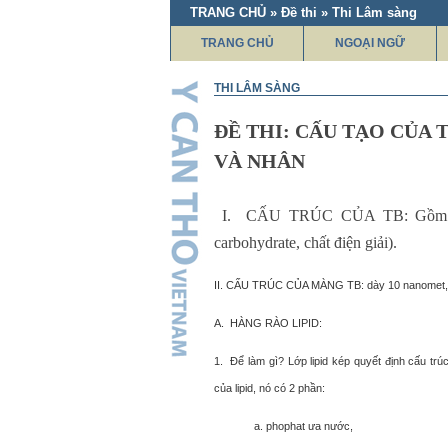
TRANG CHỦ » Đề thi » Thi Lâm sàng
TRANG CHỦ
NGOẠI NGỮ
THI LÂM SÀNG
ĐỀ THI: CẤU TẠO CỦA 
VÀ NHÂN
I. CẤU TRÚC CỦA TB: Gồm 5 chấ
carbohydrate, chất điện giải).
II. CẤU TRÚC CỦA MÀNG TB: dày 10 nanomet, ch
A. HÀNG RÀO LIPID:
1. Để làm gì? Lớp lipid kép quyết định cấu trú
của lipid, nó có 2 phần:
a. phophat ưa nước,