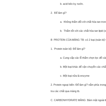
b. acid béo kỵ nước.
2. Để làm gì?
a. Không thấm đối với chất hòa tan tron
b. Thấm tốt với các chất hòa tan lipid (
B PROTEIN CỦA MÀNG TB: có 2 loại (toàn bộ v
1. Protein toàn bộ: Để làm gì?
a. Cung cấp các lỗ thấm chọn lọc để các
b. Một loại khác để vận chuyển các chất
c. Một loại nữa là enzyme
2. Protein ngoại biên: Để làm gì? nắm phía tro
tra các chất qua màng tb.
C. CARBONHYDRATE MÀNG: Bám mặt ngoài tb,