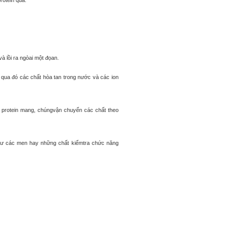
rotein qua.
à lồi ra ngòai một đọan.
 qua đó các chất hòa tan trong nước và các ion
g protein mang, chúngvận chuyển các chất theo
như các men hay những chất kiểmtra chức năng