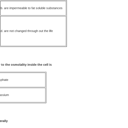
b. are impermeable to fat soluble substances
d. are not changed through out the life
o the osmolality inside the cell is
sphate
assium
erally