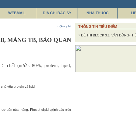
WEBMAIL
ĐỊA CHỈ BÁC SỸ
NHÀ THUỐC
LI
« Quay lại
THÔNG TIN TIÊU ĐIỂM
» ĐỀ THI BLOCK 3.1: VẬN ĐỘNG- TI
TB, MÀNG TB, BÀO QUAN
t (nước: 80%, protein, lipid,
ủ yếu protein và lipid.
c cơ bản của màng. Phospholipid qđịnh cấu trúc