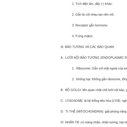
1. Tích điện âm, đẩy (-) khác.
2. Gắn tb với nhau tạo nên mô.
3. Receptor gắn hormone.
4. P.ứng mdịch.
III. BÀO TƯƠNG VÀ CÁC BÀO QUAN:
A. LƯỚI NỘI BÀO TƯƠNG (ENDOPLASMIC R
1. Ribosome: Gắn với mặt ngoài của lướ
2. Không hạt: Không gắn ribosome, tổng 
B. BỘ GOLGI: liên quan chặt chẽ lưới nội bào, 
C. LYSOSOME: là hệ thống tiêu hóa (LYSE: nghĩa là
D. TI THỂ (MITOCHONDRIA): giải phóng năng 
IV NHÂN TB: có màng nhân, nhân tương, hạt n