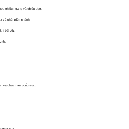
theo chiều ngang và chiều dọc.
ia và phát triển nhánh.
hi bài tiết.
 tb:
ng và chức năng cấu trúc.