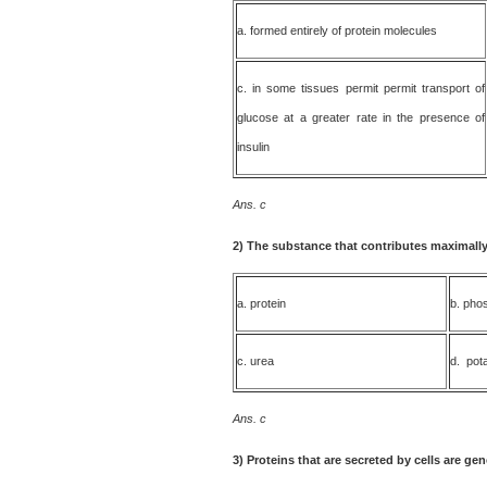
a. formed entirely of protein molecules
c. in some tissues permit permit transport of
glucose at a greater rate in the presence of
insulin
Ans. c
2)
The substance that contributes maximally t
a. protein
b. pho
c. urea
d. pot
Ans. c
3)
Proteins that are secreted by cells are gen