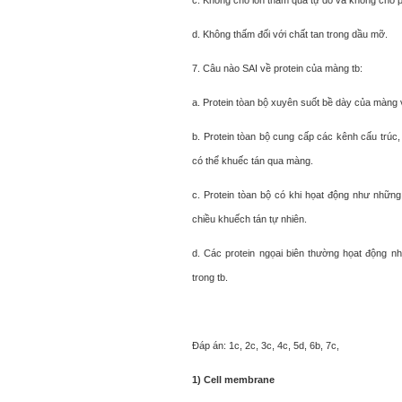
c. Không cho ion thấm qua tự do và không cho p
d. Không thấm đối với chất tan trong dầu mỡ.
7. Câu nào SAI về protein của màng tb:
a. Protein tòan bộ xuyên suốt bề dày của màng v
b. Protein tòan bộ cung cấp các kênh cấu trúc,
có thể khuếc tán qua màng.
c. Protein tòan bộ có khi họat động như nhữn
chiều khuếch tán tự nhiên.
d. Các protein ngọai biên thường họat động 
trong tb.
Đáp án: 1c, 2c, 3c, 4c, 5d, 6b, 7c,
1) Cell membrane