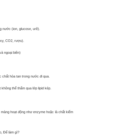
g nước (ion, glucose, urê).
oxy, CO2, rượu).
à ngoại biên)
 chất hòa tan trong nước đi qua.
 không thể thấm qua lớp lipid kép.
ng màng hoạt động như enzyme hoặc là chất kiểm
 Để làm gì?