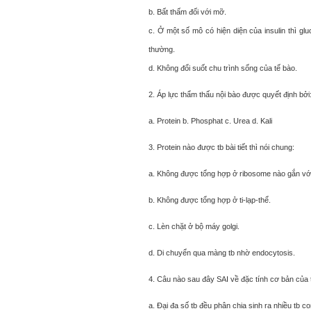
b. Bất thấm đối với mỡ.
c. Ở một số mô có hiện diện của insulin thì gl
thường.
d. Không đổi suốt chu trình sống của tế bào.
2. Áp lực thẩm thấu nội bào được quyết định bởi
a. Protein b. Phosphat c. Urea d. Kali
3. Protein nào được tb bài tiết thì nói chung:
a. Không được tổng hợp ở ribosome nào gắn với
b. Không được tổng hợp ở ti-lạp-thể.
c. Lèn chặt ở bộ máy golgi.
d. Di chuyển qua màng tb nhờ endocytosis.
4. Câu nào sau đây SAI về đặc tính cơ bản của 
a. Đại đa số tb đều phân chia sinh ra nhiều tb co