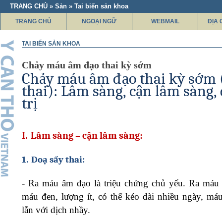
TRANG CHỦ » Sản » Tai biến sản khoa
TRANG CHỦ
NGOẠI NGỮ
WEBMAIL
ĐỊA 
TAI BIẾN SẢN KHOA
Chảy máu âm đạo thai kỳ sớm
Chảy máu âm đạo thai kỳ sớm 
thai): Lâm sàng, cận lâm sàng,
trị
I.
Lâm sàng – cận lâm sàng:
1.
Doạ sẩy thai:
-
Ra máu âm đạo là triệu chứng chủ yếu. Ra máu
máu đen, lượng ít, có thể kéo dài nhiều ngày, má
lẫn với dịch nhầy.