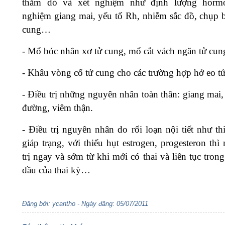
thăm dò và xét nghiệm như định lượng hormo
nghiệm giang mai, yếu tố Rh, nhiễm sắc đồ, chụp 
cung…
-
Mổ bóc nhân xơ tử cung, mổ cắt vách ngăn tử cu
-
Khâu vòng cổ tử cung cho các trường hợp hở eo tử
-
Điều trị những nguyên nhân toàn thân: giang mai, 
đường, viêm thận.
-
Điều trị nguyên nhân do rối loạn nội tiết như th
giáp trạng, với thiếu hụt estrogen, progesteron thì
trị ngay và sớm từ khi mới có thai và liên tục tron
đầu của thai kỳ…
Đăng bởi: ycantho - Ngày đăng: 05/07/2011