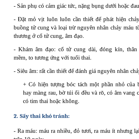
-
Sản phụ có cảm giác tức, nặng bụng dưới hoặc đau
-
Đặt mỏ vịt luôn luôn cần thiết để phát hiện chả
buồng tử cung và loại trừ nguyên nhân chảy máu từ
thương ở cổ tử cung, âm đạo.
-
Khám âm đạo: cổ tử cung dài, đóng kín, thân
mềm, to tương ứng với tuổi thai.
-
Siêu âm: rất cần thiết để đánh giá nguyên nhân ch
+
Có hiện tượng bóc tách một phần nhỏ của 
hay màng rau, bờ túi ối đều và rõ, có âm vang 
có tim thai hoặc không.
2.
Sẩy thai khó tránh:
-
Ra máu: máu ra nhiều, đỏ tươi, ra máu ít nhưng lạ