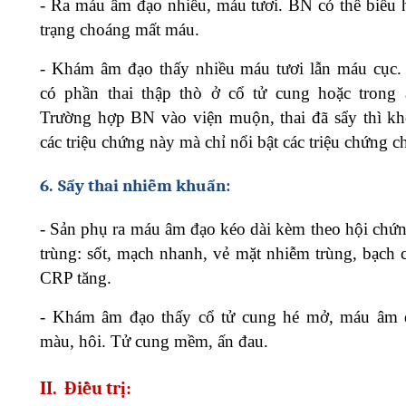
-
Ra máu âm đạo nhiều, máu tươi. BN có thể biểu h
trạng choáng mất máu.
-
Khám âm đạo thấy nhiều máu tươi lẫn máu cục
có phần thai thập thò ở cổ tử cung hoặc trong
Trường hợp BN vào viện muộn, thai đã sẩy thì k
các triệu chứng này mà chỉ nổi bật các triệu chứng 
6.
Sẩy thai nhiễm khuẩn:
-
Sản phụ ra máu âm đạo kéo dài kèm theo hội chứ
trùng: sốt, mạch nhanh, vẻ mặt nhiễm trùng, bạch c
CRP tăng.
-
Khám âm đạo thấy cổ tử cung hé mở, máu âm 
màu, hôi. Tử cung mềm, ấn đau.
II.
Điều trị: