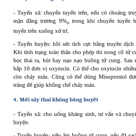
-
Tuyến xã: chuyển tuyến trên, nếu có choáng tru
mặn đẳng trương 9%
trong khi chuyển tuyến h
o
tuyến trên xuống xử trí.
-
Tuyến huyện: hồi sức tích cực bằng truyền dịch
Khi tình trạng toàn thân cho phép thì nong cổ tử c
bọc thai ra, hút hay nạo nạo buồng tử cung. Sau 
bắp 10 đơn vị oxytocin. Có thể cho oxytocin nhiều
còn chảy máu. Cũng có thể dùng Misoprostol đư
tràng để giúp khống chế chảy máu.
4.
Mới sẩy thai không băng huyết
-
Tuyến xã: cho uống kháng sinh, tư vấn và chuy
huyện.
-
Tuyến huyện: siêu âm buồng tử cung, nếu đã sạ