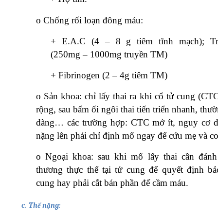
o
Chống rối loạn đông máu:
+
E.A.C (4 – 8 g tiêm tĩnh mạch); Tr
(250mg – 1000mg truyền TM)
+
Fibrinogen (2 – 4g tiêm TM)
o
Sản khoa: chỉ lấy thai ra khi cổ tử cung (CT
rộng, sau bấm ối ngôi thai tiến triển nhanh, thư
dàng… các trường hợp: CTC mở ít, nguy cơ d
nặng lên phải chỉ định mổ ngay để cứu mẹ và co
o
Ngoại khoa: sau khi mổ lấy thai cần đánh
thương thực thể tại tử cung để quyết định bả
cung hay phải cắt bán phần để cầm máu.
c.
Thể nặng: