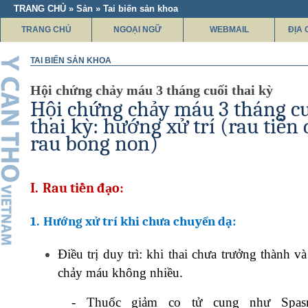
TRANG CHỦ » Sản » Tai biến sản khoa
TRANG CHỦ
NGOẠI NGỮ
WEBMAIL
ĐỊA 
TAI BIẾN SẢN KHOA
Hội chứng chảy máu 3 tháng cuối thai kỳ
Hội chứng chảy máu 3 tháng c
thai kỳ: hướng xử trí (rau tiền 
rau bong non)
I.
Rau tiền đạo:
1.
Hướng xử trí khi chưa chuyển dạ:
Điều trị duy trì: khi thai chưa trưởng thành 
chảy máu không nhiều.
-
Thuốc giảm co tử cung như Spasm