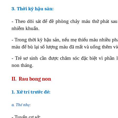
3.
Thời kỳ hậu sản:
-
Theo dõi sát để đề phòng chảy máu thứ phát sau
nhiễm khuẩn.
-
Trong thời kỳ hậu sản, nếu mẹ thiếu máu nhiều phả
máu để bù lại số lượng máu đã mất và uống thêm viê
-
Trẻ sơ sinh cần được chăm sóc đặc biệt vì phần l
non tháng.
II.
Rau bong non
1.
Xử trí trước đẻ:
a.
Thể nhẹ:
-
Tuyến cơ sở: