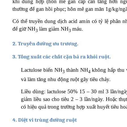
khi dung hợp (hôn mê gan cấp cần tăng hơn ng
thường để gan hồi phục; hôn mê gan mãn 1g/kg/ngà
Có thể truyền dung dịch acid amin có tỷ lệ phân n
để giữ NH
làm giảm NH
máu.
3
3
2.
Truyền đường ưu trương.
3.
Tống xuất các chất cặn bả ra khỏi ruột.
Lactulose biến NH
thành NH
không hấp thu 
3
4
và làm tăng nhu động ruột gây tiêu chảy.
Liều dùng: lactulose 50% 15 – 30 ml 3 lần/ngà
giảm liều sao cho tiêu 2 – 3 lần/ngày. Hoặc thụt
có hiệu quả trong trường hợp xuất huyết tiêu ho
4.
Diệt vi trùng đường ruột