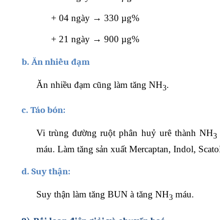
+
04 ngày →
330 µg%
+
21 ngày →
900 µg%
b.
Ăn nhiều đạm
Ăn nhiều đạm cũng làm tăng NH
.
3
c.
Táo bón:
Vi trùng đường ruột phân huỷ urê thành NH
3
máu. Làm tăng sản xuất Mercaptan, Indol, Scato
d.
Suy thận:
Suy thận làm tăng BUN
à
tăng NH
máu.
3