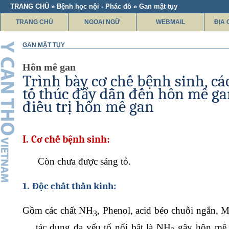
TRANG CHỦ » Bệnh học nội - Phác đồ » Gan mật tụy
TRANG CHỦ
NGOẠI NGỮ
WEBMAIL
ĐỊA 
GAN MẬT TỤY
Hôn mê gan
Trình bày cơ chế bệnh sinh, cá
tố thúc đẩy dẫn đến hôn mê ga
điều trị hôn mê gan
I.
Cơ chế bệnh sinh:
Còn chưa được sáng tỏ.
1.
Độc chất thần kinh:
Gồm các chất NH
, Phenol, acid béo chuỗi ngắn, M
3
… tác dụng đa yếu tố nổi bật là NH
gây hôn mê 