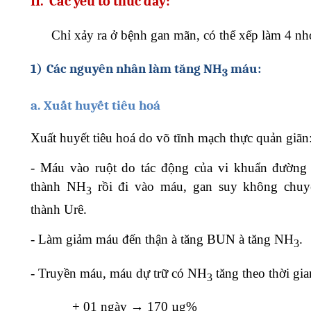
II.
Các yếu tố thúc đẩy:
Chỉ xảy ra ở bệnh gan mãn, có thể xếp làm 4 n
1)
Các nguyên nhân làm tăng NH
máu:
3
a.
Xuất huyết tiêu hoá
Xuất huyết tiêu hoá do võ tĩnh mạch thực quản giãn
-
Máu vào ruột do tác động của vi khuẩn đường 
thành NH
rồi đi vào máu, gan suy không chuy
3
thành Urê.
-
Làm giảm máu đến thận
à
tăng BUN
à
tăng NH
.
3
-
Truyền máu, máu dự trữ có NH
tăng theo thời gia
3
+
01 ngày →
170 µg%