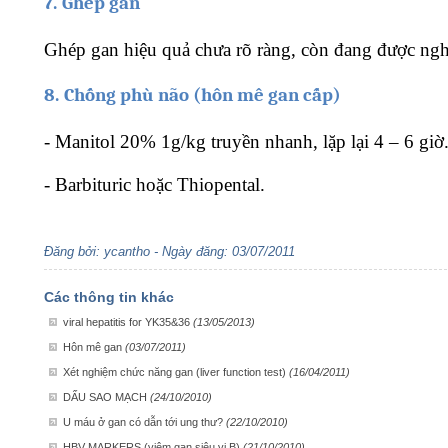
7.
Ghép gan
Ghép gan hiệu quả chưa rõ ràng, còn đang được ngh
8.
Chống phù não (hôn mê gan cấp)
-
Manitol 20% 1g/kg truyền nhanh, lặp lại 4 – 6 giờ
-
Barbituric hoặc Thiopental.
Đăng bởi: ycantho - Ngày đăng: 03/07/2011
Các thông tin khác
viral hepatitis for YK35&36
(13/05/2013)
Hôn mê gan
(03/07/2011)
Xét nghiệm chức năng gan (liver function test)
(16/04/2011)
DẤU SAO MẠCH
(24/10/2010)
U máu ở gan có dẫn tới ung thư?
(22/10/2010)
HBV MARKERS (viêm gan siêu vi B)
(21/10/2010)