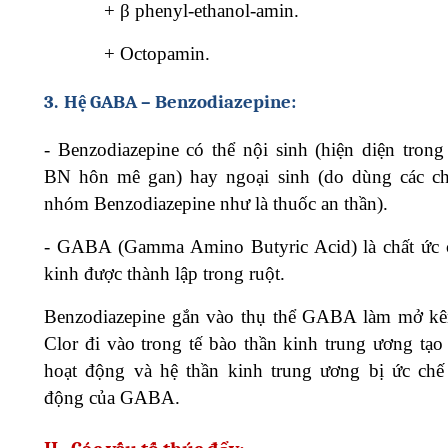
+
β phenyl-ethanol-amin.
+
Octopamin.
3.
Hệ GABA – Benzodiazepine:
-
Benzodiazepine có thể nội sinh (hiện diện tron
BN hôn mê gan) hay ngoại sinh (do dùng các ch
nhóm Benzodiazepine như là thuốc an thần).
-
GABA (Gamma Amino Butyric Acid) là chất ức 
kinh được thành lập trong ruột.
Benzodiazepine gắn vào thụ thể GABA làm mở kê
Clor đi vào trong tế bào thần kinh trung ương tạo 
hoạt động và hệ thần kinh trung ương bị ức chế
động của GABA.