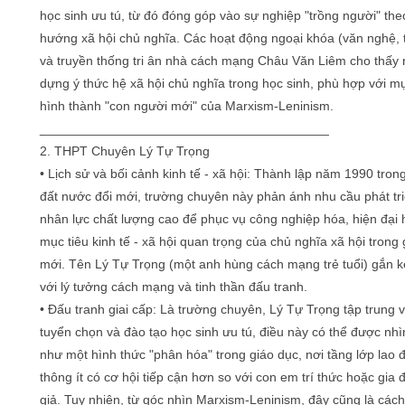
học sinh ưu tú, từ đó đóng góp vào sự nghiệp "trồng người" the
hướng xã hội chủ nghĩa. Các hoạt động ngoại khóa (văn nghệ, 
và truyền thống tri ân nhà cách mạng Châu Văn Liêm cho thấy 
dựng ý thức hệ xã hội chủ nghĩa trong học sinh, phù hợp với mụ
hình thành "con người mới" của Marxism-Leninism.
________________________________________
2. THPT Chuyên Lý Tự Trọng
• Lịch sử và bối cảnh kinh tế - xã hội: Thành lập năm 1990 tron
đất nước đổi mới, trường chuyên này phản ánh nhu cầu phát tr
nhân lực chất lượng cao để phục vụ công nghiệp hóa, hiện đại 
mục tiêu kinh tế - xã hội quan trọng của chủ nghĩa xã hội trong 
mới. Tên Lý Tự Trọng (một anh hùng cách mạng trẻ tuổi) gắn k
với lý tưởng cách mạng và tinh thần đấu tranh.
• Đấu tranh giai cấp: Là trường chuyên, Lý Tự Trọng tập trung 
tuyển chọn và đào tạo học sinh ưu tú, điều này có thể được nh
như một hình thức "phân hóa" trong giáo dục, nơi tầng lớp lao
thông ít có cơ hội tiếp cận hơn so với con em trí thức hoặc gia 
giả. Tuy nhiên, từ góc nhìn Marxism-Leninism, đây cũng là cách