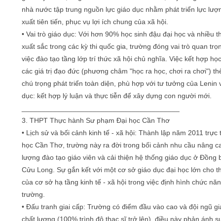
nhà nước tập trung nguồn lực giáo dục nhằm phát triển lực lượ
xuất tiên tiến, phục vụ lợi ích chung của xã hội.
• Vai trò giáo dục: Với hơn 90% học sinh đậu đại học và nhiều t
xuất sắc trong các kỳ thi quốc gia, trường đóng vai trò quan trọ
việc đào tạo tầng lớp trí thức xã hội chủ nghĩa. Việc kết hợp học
các giá trị đạo đức (phương châm "học ra học, chơi ra chơi") th
chú trọng phát triển toàn diện, phù hợp với tư tưởng của Lenin 
dục: kết hợp lý luận và thực tiễn để xây dựng con người mới.
________________________________________
3. THPT Thực hành Sư phạm Đại học Cần Thơ
• Lịch sử và bối cảnh kinh tế - xã hội: Thành lập năm 2011 trực
học Cần Thơ, trường này ra đời trong bối cảnh nhu cầu nâng c
lượng đào tạo giáo viên và cải thiện hệ thống giáo dục ở Đồng
Cửu Long. Sự gắn kết với một cơ sở giáo dục đại học lớn cho th
của cơ sở hạ tầng kinh tế - xã hội trong việc định hình chức nă
trường.
• Đấu tranh giai cấp: Trường có điểm đầu vào cao và đội ngũ gi
chất lượng (100% trình độ thạc sĩ trở lên), điều này phản ánh s