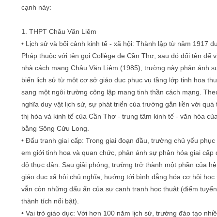
cạnh này:
________________________________________
1. THPT Châu Văn Liêm
• Lịch sử và bối cảnh kinh tế - xã hội: Thành lập từ năm 1917 dư
Pháp thuộc với tên gọi Collège de Cần Thơ, sau đó đổi tên để 
nhà cách mạng Châu Văn Liêm (1985), trường này phản ánh s
biến lịch sử từ một cơ sở giáo dục phục vụ tầng lớp tinh hoa th
sang một ngôi trường công lập mang tinh thần cách mạng. The
nghĩa duy vật lịch sử, sự phát triển của trường gắn liền với quá 
thị hóa và kinh tế của Cần Thơ - trung tâm kinh tế - văn hóa c
bằng Sông Cửu Long.
• Đấu tranh giai cấp: Trong giai đoạn đầu, trường chủ yếu phục
em giới tinh hoa và quan chức, phản ánh sự phân hóa giai cấp
độ thực dân. Sau giải phóng, trường trở thành một phần của hệ
giáo dục xã hội chủ nghĩa, hướng tới bình đẳng hóa cơ hội học 
vẫn còn những dấu ấn của sự cạnh tranh học thuật (điểm tuyển
thành tích nổi bật).
• Vai trò giáo dục: Với hơn 100 năm lịch sử, trường đào tạo nhi