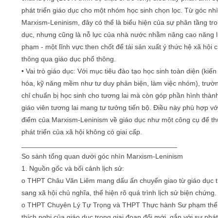
phát triển giáo dục cho một nhóm học sinh chọn lọc. Từ góc nh
Marxism-Leninism, đây có thể là biểu hiện của sự phân tầng tr
dục, nhưng cũng là nỗ lực của nhà nước nhằm nâng cao năng 
phạm - một lĩnh vực then chốt để tái sản xuất ý thức hệ xã hội 
thông qua giáo dục phổ thông.
• Vai trò giáo dục: Với mục tiêu đào tạo học sinh toàn diện (kiế
hóa, kỹ năng mềm như tư duy phản biện, làm việc nhóm), trườ
chỉ chuẩn bị học sinh cho tương lai mà còn góp phần hình thàn
giáo viên tương lai mang tư tưởng tiến bộ. Điều này phù hợp vớ
điểm của Marxism-Leninism về giáo dục như một công cụ để th
phát triển của xã hội không có giai cấp.
________________________________________
So sánh tổng quan dưới góc nhìn Marxism-Leninism
1. Nguồn gốc và bối cảnh lịch sử:
o THPT Châu Văn Liêm mang dấu ấn chuyển giao từ giáo dục t
sang xã hội chủ nghĩa, thể hiện rõ quá trình lịch sử biện chứng.
o THPT Chuyên Lý Tự Trọng và THPT Thực hành Sư phạm thể 
thích nghi của giáo dục trong giai đoạn đổi mới, gắn với sự phát 