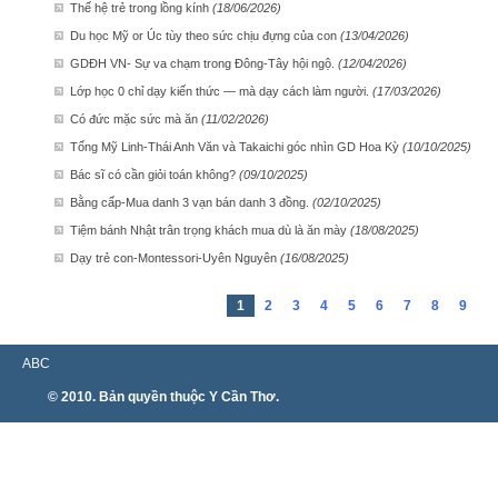
Thế hệ trẻ trong lồng kính
(18/06/2026)
Du học Mỹ or Úc tùy theo sức chịu đựng của con
(13/04/2026)
GDĐH VN- Sự va chạm trong Đông-Tây hội ngộ.
(12/04/2026)
Lớp học 0 chỉ dạy kiến thức — mà dạy cách làm người.
(17/03/2026)
Có đức mặc sức mà ăn
(11/02/2026)
Tống Mỹ Linh-Thái Anh Văn và Takaichi góc nhìn GD Hoa Kỳ
(10/10/2025)
Bác sĩ có cần giỏi toán không?
(09/10/2025)
Bằng cấp-Mua danh 3 vạn bán danh 3 đồng.
(02/10/2025)
Tiệm bánh Nhật trân trọng khách mua dù là ăn mày
(18/08/2025)
Dạy trẻ con-Montessori-Uyên Nguyên
(16/08/2025)
1
2
3
4
5
6
7
8
9
ABC
© 2010. Bản quyền thuộc Y Cần Thơ.