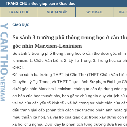
TRANG CHỦ » Đọc giúp bạn » Giáo dục
TRANG CHỦ
NGOẠI NGỮ
WEBMAIL
ĐỊA 
GIÁO DỤC
So sánh 3 trường phổ thông trung học ở cần th
góc nhìn Marxism-Leninism
So sánh 3 trường phổ thông trung học ở cần thơ dưới góc nhìn
leninism: 1. Châu Văn Liêm; 2. Lý Tự Trọng; 3. Trung học sư 
ĐHCT.
Để so sánh ba trường THPT tại Cần Thơ (THPT Châu Văn Liê
Chuyên Lý Tự Trọng, và THPT Thực hành Sư phạm Đại học Cầ
dưới góc nhìn Marxism-Leninism, chúng ta cần áp dụng các ng
cơ bản của học thuyết này, bao gồm: chủ nghĩa duy vật lịch sử 
vai trò của các yếu tố kinh tế - xã hội trong sự phát triển của cá
đấu tranh giai cấp (phân tích cách các trường phản ánh hoặc gi
mâu thuẫn xã hội), và vai trò của giáo dục trong xây dựng con 
xã hội chủ nghĩa. Dưới đây là phân tích từng trường dựa trên c