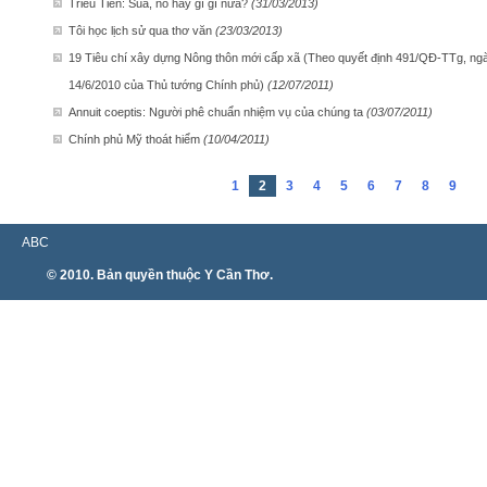
Triều Tiên: Sủa, nổ hay gì gì nữa?
(31/03/2013)
Tôi học lịch sử qua thơ văn
(23/03/2013)
19 Tiêu chí xây dựng Nông thôn mới cấp xã (Theo quyết định 491/QĐ-TTg, ng
14/6/2010 của Thủ tướng Chính phủ)
(12/07/2011)
Annuit coeptis: Người phê chuẩn nhiệm vụ của chúng ta
(03/07/2011)
Chính phủ Mỹ thoát hiểm
(10/04/2011)
1
2
3
4
5
6
7
8
9
ABC
© 2010. Bản quyền thuộc Y Cần Thơ.