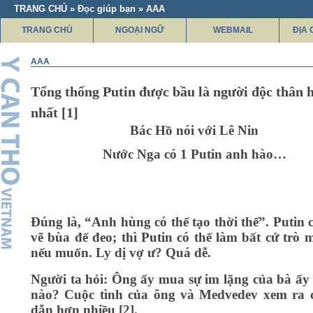
TRANG CHỦ » Đọc giúp bạn » AAA
TRANG CHỦ
NGOẠI NGỮ
WEBMAIL
ĐỊA 
AAA
Tổng thống Putin được bầu là người độc thân 
nhất [1]
Bác Hồ nói với Lê Nin
Nước Nga có 1 Putin anh hào…
Đúng là, “Anh hùng có thể tạo thời thế”. Putin c
vẽ bùa để đeo; thì Putin có thể làm bất cứ trò 
nếu muốn. Ly dị vợ ư? Quá dễ.
Người ta hỏi: Ông ấy mua sự im lặng của bà ấy
nào? Cuộc tình của ông và Medvedev xem ra 
dẫn hơn nhiều [2].