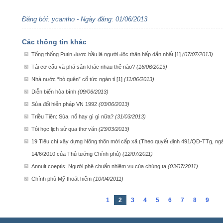
Đăng bởi: ycantho - Ngày đăng: 01/06/2013
Các thông tin khác
Tổng thống Putin được bầu là người độc thân hấp dẫn nhất [1]
(07/07/2013)
Tái cơ cấu và phá sản khác nhau thế nào?
(16/06/2013)
Nhà nước “bỏ quên” cổ tức ngàn tỉ [1]
(11/06/2013)
Diễn biến hòa bình
(09/06/2013)
Sửa đổi hiến pháp VN 1992
(03/06/2013)
Triều Tiên: Sủa, nổ hay gì gì nữa?
(31/03/2013)
Tôi học lịch sử qua thơ văn
(23/03/2013)
19 Tiêu chí xây dựng Nông thôn mới cấp xã (Theo quyết định 491/QĐ-TTg, ng
14/6/2010 của Thủ tướng Chính phủ)
(12/07/2011)
Annuit coeptis: Người phê chuẩn nhiệm vụ của chúng ta
(03/07/2011)
Chính phủ Mỹ thoát hiểm
(10/04/2011)
1
2
3
4
5
6
7
8
9