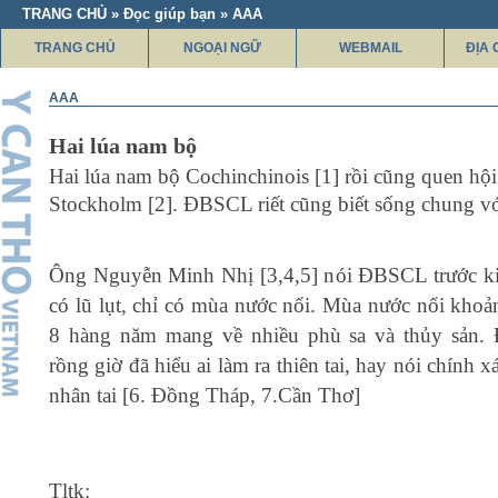
TRANG CHỦ » Đọc giúp bạn » AAA
TRANG CHỦ
NGOẠI NGỮ
WEBMAIL
ĐỊA 
AAA
Hai lúa nam bộ
Hai lúa nam bộ Cochinchinois [1] rồi cũng quen hộ
Stockholm [2]. ĐBSCL riết cũng biết sống chung vớ
Ông Nguyễn Minh Nhị [3,4,5] nói ĐBSCL trước ki
có lũ lụt, chỉ có mùa nước nổi. Mùa nước nổi khoả
8 hàng năm mang về nhiều phù sa và thủy sản. 
rồng giờ đã hiểu ai làm ra thiên tai, hay nói chính x
nhân tai [6. Đồng Tháp, 7.Cần Thơ]
Tltk: