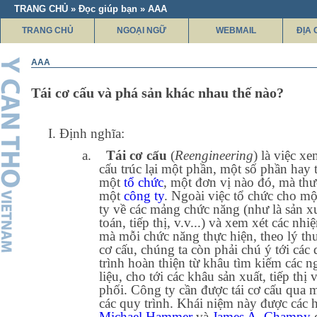
TRANG CHỦ » Đọc giúp bạn » AAA
TRANG CHỦ
NGOẠI NGỮ
WEBMAIL
ĐỊA 
AAA
Tái cơ cấu và phá sản khác nhau thế nào?
I. Định nghĩa:
a.
Tái cơ cấu
(
Reengineering
) là việc xe
cấu trúc lại một phần, một số phần hay 
một
tổ chức
, một đơn vị nào đó, mà thư
một
công ty
. Ngoài việc tổ chức cho m
ty về các mảng chức năng (như là sản xu
toán, tiếp thị, v.v...) và xem xét các nh
mà mỗi chức năng thực hiện, theo lý thu
cơ cấu, chúng ta còn phải chú ý tới các
trình hoàn thiện từ khâu tìm kiếm các 
liệu, cho tới các khâu sản xuất, tiếp thị
phối. Công ty cần được tái cơ cấu qua m
các quy trình. Khái niệm này được các 
Michael Hammer
và
James A. Champy
đ