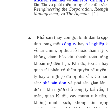
lần đầu và phát triển trong các cuốn sác
Reengineering the Corporation
,
Reengi
Management
, và
The Agenda
...[1]
a.
Phá sản
(hay còn gọi bình dân là
sập
tình trạng một
công ty
hay
xí nghiệp
k
về tài chính, bị thua lỗ hoặc thanh lý 
không đảm bảo đủ thanh toán tổng
khoản nợ đến hạn. Khi đó, tòa án ha
quan tài phán có thẩm quyền sẽ tuyên
ty hay xí nghiệp đó bị phá sản. Có hai
sản:
phá sản đơn
và phá sản gian lận.
đơn là khi người chủ công ty bất cẩn, t
toán, quản lý tồi, vay mượn tuỳ tiện,
không minh bạch, không tôn trọn