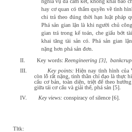
nghĩa vụ đã cam kết, không khai báo ch
hay cơ quan có thẩm quyền về tình hì
chi trả theo đúng thời hạn luật pháp q
Phá sản gian lận là khi người chủ công
gian trá trong kế toán, che giấu bớt tà
khai tăng tài sản có. Phá sản gian lận
nặng hơn phá sản đơn.
II.
Key words:
Reengineering [3],
bankcrup
III.
Key points:
Hiện nay tình hình của 
còn lỗ rất nặng, tinh thần chỉ đạo là thực hi
cấu cơ bản, toàn diện, triệt để theo hướn
giữa tái cơ cấu và giải thể, phá sản [5].
IV.
Key views:
conspiracy of silence [6].
Tltk: