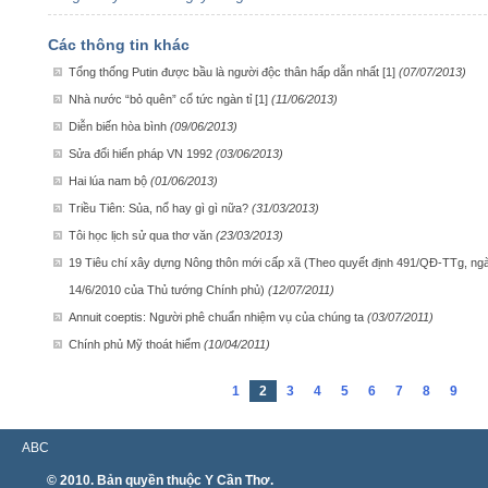
Các thông tin khác
Tổng thống Putin được bầu là người độc thân hấp dẫn nhất [1]
(07/07/2013)
Nhà nước “bỏ quên” cổ tức ngàn tỉ [1]
(11/06/2013)
Diễn biến hòa bình
(09/06/2013)
Sửa đổi hiến pháp VN 1992
(03/06/2013)
Hai lúa nam bộ
(01/06/2013)
Triều Tiên: Sủa, nổ hay gì gì nữa?
(31/03/2013)
Tôi học lịch sử qua thơ văn
(23/03/2013)
19 Tiêu chí xây dựng Nông thôn mới cấp xã (Theo quyết định 491/QĐ-TTg, ng
14/6/2010 của Thủ tướng Chính phủ)
(12/07/2011)
Annuit coeptis: Người phê chuẩn nhiệm vụ của chúng ta
(03/07/2011)
Chính phủ Mỹ thoát hiểm
(10/04/2011)
1
2
3
4
5
6
7
8
9
ABC
© 2010. Bản quyền thuộc Y Cần Thơ.