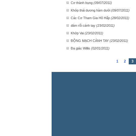
Cơ thành bụng
(09/07/2011)
Khớp thái dương hàm dưới
(09/07/2011)
Các Cơ Tham Gia Hô Hấp
(28/02/2011)
đám rối cánh tay
(23/02/2011)
Khớp Vai
(23/02/2011)
ĐỘNG MẠCH CÁNH TAY
(23/02/2011)
Đa giác Willis
(02/01/2011)
1
2
3