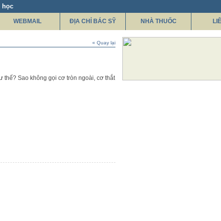
 học
WEBMAIL
ĐỊA CHỈ BÁC SỸ
NHÀ THUỐC
LI
« Quay lại
hư thế? Sao không gọi cơ tròn ngoài, cơ thắt