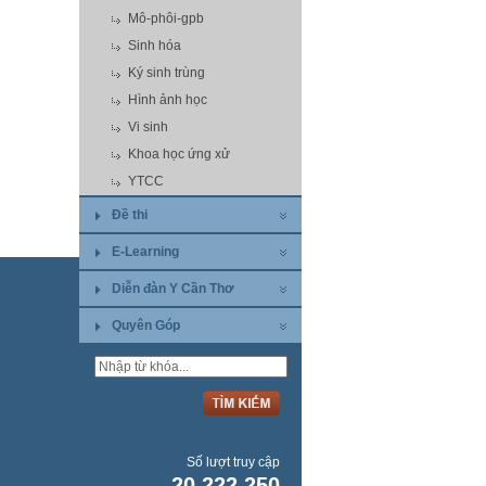
Mô-phôi-gpb
Sinh hóa
Ký sinh trùng
Hình ảnh học
Vi sinh
Khoa học ứng xử
YTCC
Đề thi
E-Learning
Diễn đàn Y Cần Thơ
Quyên Góp
Số lượt truy cập
20.222.250