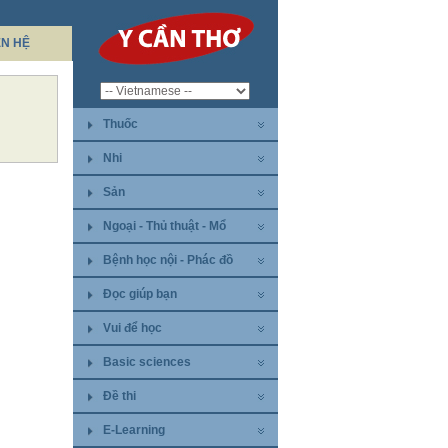
ÊN HỆ
Thuốc
Nhi
Sản
Ngoại - Thủ thuật - Mổ
Bệnh học nội - Phác đồ
Đọc giúp bạn
Vui để học
Basic sciences
Đề thi
E-Learning