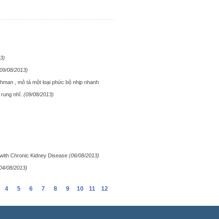
3)
(09/08/2013)
hman , mô tả một loại phức bộ nhịp nhanh
 rung nhĩ.
(09/08/2013)
s with Chronic Kidney Disease
(06/08/2013)
04/08/2013)
4
5
6
7
8
9
10
11
12