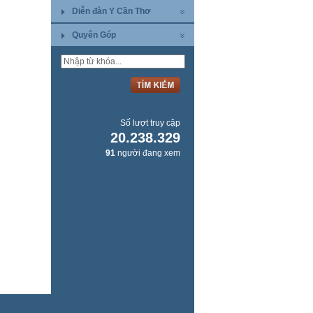
Diễn đàn Y Cần Thơ
Quyên Góp
Số lượt truy cập
20.238.329
91
người đang xem