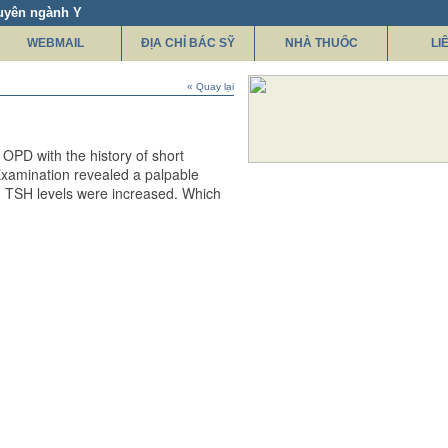
uyên ngành Y
WEBMAIL
ĐỊA CHỈ BÁC SỸ
NHÀ THUỐC
LI
« Quay lại
 OPD with the history of short
 Examination revealed a palpable
 TSH levels were increased. Which