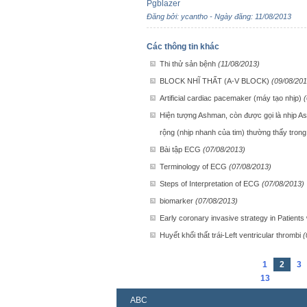
Pgblazer
Đăng bởi: ycantho - Ngày đăng: 11/08/2013
Các thông tin khác
Thi thử sản bệnh
(11/08/2013)
BLOCK NHĨ THẤT (A-V BLOCK)
(09/08/201
Artificial cardiac pacemaker (máy tạo nhịp)
Hiện tượng Ashman, còn được gọi là nhịp As
rộng (nhịp nhanh của tim) thường thấy trong
Bài tập ECG
(07/08/2013)
Terminology of ECG
(07/08/2013)
Steps of Interpretation of ECG
(07/08/2013)
biomarker
(07/08/2013)
Early coronary invasive strategy in Patient
Huyết khối thất trái-Left ventricular thrombi
(
1
2
3
13
ABC