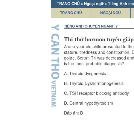
TRANG CHỦ » Ngoại ngữ » Tiếng Anh ch
TRANG CHỦ
NGOẠI NGỮ
TIẾNG ANH CHUYÊN NGÀNH Y
Thi thử hormon tuyến giáp
A one year old child presented to the
stature, tiredness and constipation.
goitre. Serum T4 was decreased and
is the most probable diagnosis?
A. Thyroid dysgenesis
B. Thyroid Dyshormonogenesis
C. TSH receptor blocking antibody
D. Central hypothyroidism
Đáp án: B