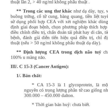
thuật lần 2, > 40 ng/ml không phẩu thuật .
** Trong các ung thư khác
như dạ dày, tụy, v
buồng trứng, cổ tử cung, bàng quang, tiền liệt tuy
sử dụng phối hợp CEA với xét nghiệm khác dùng
định giai đoạn bệnh, chọn phương pháp thích hợp đ
điều chỉnh điều trị, chẩn đoán tái phát hay di căn, t
bệnh, đánh giá diễn tiến hiệu quả điều trị, chỉ đ
thuật (nếu > 50 ng/ml không phẩu thuật dạ dày).
** Định lượng CEA trong dịch não tuỷ
ch
100% u màng não.
III/. C 15-3 (Cancer Antigen):
1/. Bản chất:
* CA 15-3 là 1 glycoprotein, là mộ
nguyên có trọng lượng phân tử cao giống n
300.000 – 450.000 dalton.
* Thời gian bán huỷ: chưa biết.