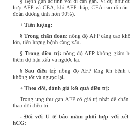
§
Bệnh gan ác tính với di căn gan. Ví dụ như d
hợp AFP và CEA, khi AFP thấp, CEA cao di căn
đoán dương tính hơn 90%).
+ Tiên lượng:
§
Trong chẩn đoán:
nồng độ AFP càng cao khố
lớn, tiên lượng bệnh càng xấu.
§
Trong điều trị:
nồng độ AFP không giảm ho
thêm dự hậu xấu và ngược lại.
§
Sau điều trị:
nồng độ AFP tăng lên bệnh ti
không tốt và ngược lại.
+ Theo dõi, đánh giá kết quả điều trị:
Trong ung thư gan AFP có giá trị nhất để chẩn
thao dõi điều trị.
-
Đối với U tế bào mầm phối hợp với xét
hCG: