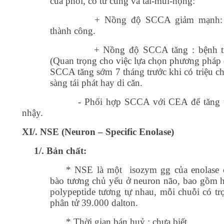
của phổi, cổ tử cung và tai-mũi-họng:
+ Nồng độ SCCA giảm mạnh: đ
thành công.
+ Nồng độ SCCA tăng : bệnh ti
(Quan trọng cho việc lựa chọn phương pháp đ
SCCA tăng sớm 7 tháng trước khi có triệu c
sàng tái phát hay di căn.
- Phối hợp SCCA với CEA để tăng
nhậy.
XI/. NSE (Neuron – Specific Enolase)
1/. Bản chất:
* NSE là một
isozym
g
g
của enolase 
bào tương chủ yếu ở neuron não, bao gồm h
polypeptide tương tự nhau, mỗi chuỗi có tr
phân tử 39.000 dalton.
* Thời gian bán huỷ : chưa biết.