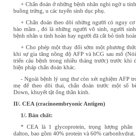
+ Chẩn đoán ở những bệnh nhân nghi ngờ u tinh
buồng trứng, u các tuyến sinh dục phụ.
+ Chẩn đoán theo dõi những người có nguy cơ 
bào mầm , đó là những người vô sinh, người sinh
bệnh nhân u tinh hoàn hay người đã cắt bỏ tinh hoà
+ Cho phép một thay đổi sớm một phương thức 
khi sự gia tăng nồng độ AFP và hCG sau mổ (Nói 
triển cảu bệnh trong nhiều tháng trước) trước khi 
biện pháp chẩn đoán khác.
- Ngoài bệnh lý ung thư còn xét nghiệm AFP t
mẹ để theo dõi thai, chẩn đoán trước một số 
Down, khuyết tật ống thần kinh.
II/. CEA (cracinoembryonic Antigen)
1/. Bản chất:
* CEA là 1 glycoprotein, trọng lượng phân
dalton, bao gồm 40% protein và 60% carbonhydrat.