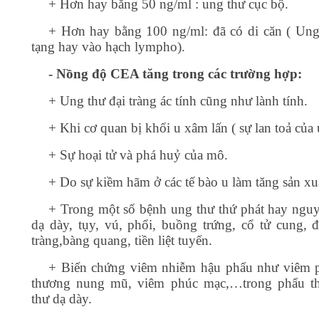
+ Hơn hay bằng 50 ng/ml : ung thư cục bộ.
+ Hơn hay bằng 100 ng/ml: đã có di căn ( Ung
tạng hay vào hạch lympho).
- Nồng độ CEA tăng trong các trường hợp:
+ Ung thư đại tràng ác tính cũng như lành tính.
+ Khi cơ quan bị khối u xâm lấn ( sự lan toả của 
+ Sự hoại tử và phá huỷ của mô.
+ Do sự kiềm hãm ở các tế bào u làm tăng sản x
+ Trong một số bệnh ung thư thứ phát hay nguy
dạ dày, tụy, vú, phổi, buồng trứng, cổ tử cung, đạ
tràng,bàng quang, tiền liệt tuyến.
+ Biến chứng viêm nhiễm hậu phẩu như viêm p
thương nung mũ, viêm phúc mạc,…trong phẩu th
thư dạ dày.