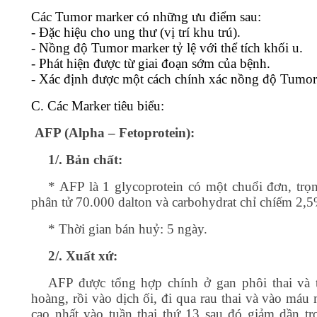
Các Tumor marker có những ưu điểm sau:
- Đặc hiệu cho ung thư (vị trí khu trú).
- Nồng độ Tumor marker tỷ lệ với thể tích khối u.
- Phát hiện được từ giai đoạn sớm của bệnh.
- Xác định được một cách chính xác nồng độ Tumor
C. Các Marker tiêu biểu:
AFP (Alpha – Fetoprotein):
1/. Bản chất:
* AFP là 1 glycoprotein có một chuổi đơn, trọ
phân tử 70.000 dalton và carbohydrat chỉ chíếm 2,5
* Thời gian bán huỷ: 5 ngày.
2/. Xuất xứ:
AFP được tổng hợp chính ở gan phôi thai và 
hoàng, rồi vào dịch ối, đi qua rau thai và vào máu
cao nhất vào tuần thai thứ 13 sau đó giảm dần t