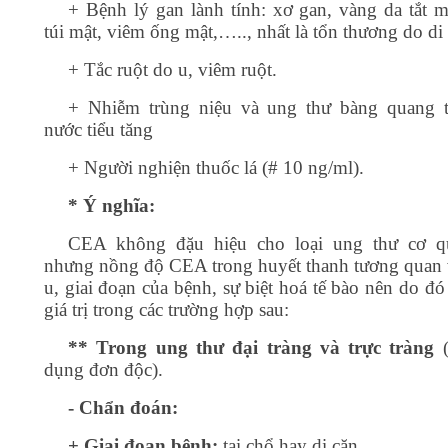
+ Bệnh lý gan lành tính: xơ gan, vàng da tắt m
túi mật, viêm ống mật,….., nhất là tổn thương do di
+ Tắc ruột do u, viêm ruột.
+ Nhiễm trùng niệu và ung thư bàng quang 
nước tiểu tăng
+ Người nghiện thuốc lá (# 10 ng/ml).
* Ý nghĩa:
CEA không đặu hiệu cho loại ung thư cơ q
nhưng nồng độ CEA trong huyết thanh tương quan 
u, giai đoạn của bệnh, sự biệt hoá tế bào nên do đ
giá trị trong các trường hợp sau:
** Trong ung thư đại tràng và trực tràng
dụng đơn độc).
- Chẩn đoán:
+ Giai đoạn bệnh:
tại chổ hay di căn.