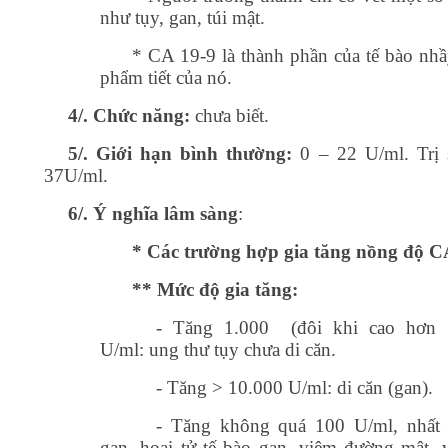
như tụy, gan, túi mật.
* CA 19-9 là thành phần của tế bào nhầ
phẩm tiết của nó.
4/. Chức năng:
chưa biết.
5/. Giới hạn bình thường:
0 – 22 U/ml. Trị 
37U/ml.
6/. Ý nghĩa lâm sàng
:
* Các trường hợp gia tăng nồng độ C
** Mức độ gia tăng:
- Tăng 1.000 (đôi khi cao hơn 
U/ml: ung thư tụy chưa di căn.
- Tăng > 10.000 U/ml: di căn (gan).
- Tăng không quá 100 U/ml, nhất 
gan, hoại tử tế bào gan, viêm đường mật, 