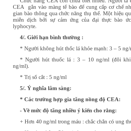
Chức năng CEA còn chưa biết nhiều. Người ta 
CEA
gắn vào màng tế bào để cung cấp cơ chế n
gian bào thông qua chức năng thụ thể. Một hiệu qu
miễn dịch bởi sự cảm ứng của đại thực bào ức
lyphocyte.
4/. Giới hạn bình thường :
* Người không hút thốc lá khỏe mạnh: 3 – 5 ng/
* Người hút thuốc lá : 3 – 10 ng/ml (đôi kh
ng/ml).
* Trị số cắt : 5 ng/ml
5/. Ý nghĩa lâm sàng:
* Các trường hợp gia tăng nồng độ CEA:
- Về mức độ tăng nhiều ý kiến cho rằng:
+ Hơn 40 ng/ml trong máu : chắc chắn có ung th