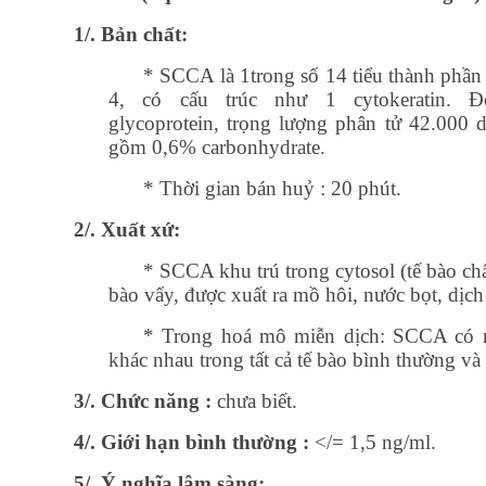
1/. Bản chất:
* SCCA là 1trong số 14 tiểu thành phần
4, có cấu trúc như 1 cytokeratin. 
glycoprotein, trọng lượng phân tử 42.000 d
gồm 0,6% carbonhydrate.
* Thời gian bán huỷ : 20 phút.
2/. Xuất xứ:
* SCCA khu trú trong cytosol (tế bào chấ
bào vẩy, được xuất ra mồ hôi, nước bọt, dịch 
* Trong hoá mô miễn dịch: SCCA có 
khác nhau trong tất cả tế bào bình thường và
3/. Chức năng :
chưa biết.
4/. Giới hạn bình thường :
</= 1,5 ng/ml.
5/. Ý nghĩa lâm sàng: