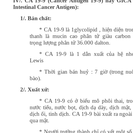
IV/. CA 19-9 (Cancer Antigen 19-9) hay GICA 
Intestinal Cancer Antigen):
1/. Bản chất:
* CA 19-9 là 1glycolipid , hiện diện tr
thanh là mucin cao phân tử giàu carbon 
trọng lượng phân tử 36.000 dalton.
* CA 19-9 là 1 dẫn xuất của hệ n
Lewis
* Thời gian bán huỷ : 7 giờ (trong nuô
bào).
2/. Xuất xứ:
* CA 19-9 có ở biểu mô phôi thai, tr
nước tiểu, nước bọt, dịch dạ dày, dịch mật, 
dịch ối, tinh dịch. CA 19-9 bài xuất ra ngoà
qua mật.
* Người trưởng thành chỉ có vết một số