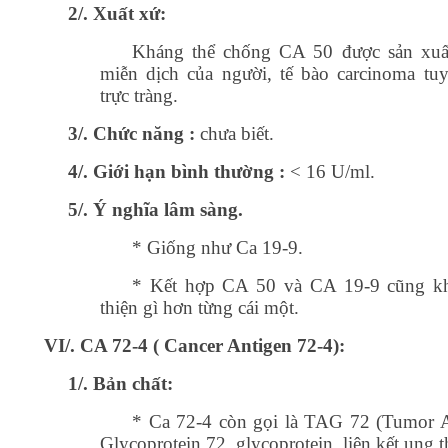
2/. Xuất xứ:
Kháng thể chống CA 50 được sản xuấ
miễn dịch của người, tế bào carcinoma tuy
trực tràng.
3/. Chức năng :
chưa biết.
4/. Giới hạn bình thường :
< 16 U/ml.
5/. Ý nghĩa lâm sàng.
* Giống như Ca 19-9.
* Kết hợp CA 50 và CA 19-9 cũng kh
thiện gì hơn từng cái một.
VI/. CA 72-4 ( Cancer Antigen 72-4):
1/. Bản chất:
* Ca 72-4 còn gọi là TAG 72 (Tumor A
Glycoprotein 72, glycoprotein, liên kết ung 