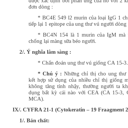
được xác định bởi phản ứng của nó với 2 k
đơn dòng :
* BC4E 549 l2 murin của loại IgG 1 ch
tiếp lại 1 epitope của ung thư vú người dòn
* BC4N 154 là 1 murin của IgM mà t
chống lại màng sữa béo người.
2/. Ý nghĩa lâm sàng :
* Chẩn đoán ung thư vú giống CA 15-3
* Chú ý :
Những chỉ thị cho ung thư 
kết hợp sử dụng của nhiều chỉ thị giống m
không tăng tính nhậy, thường người ta k
dụng bất kỳ cái nào với CEA (CA 15-3, 
MCA).
IX/. CYFRA 21-1 (Cytokeratin – 19 Fraagment 2
1/. Bản chất: