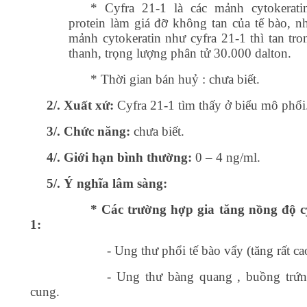
* Cyfra 21-1 là các mảnh cytokerati
protein làm giá đỡ không tan của tế bào, n
mảnh cytokeratin như cyfra 21-1 thì tan tro
thanh, trọng lượng phân tử 30.000 dalton.
* Thời gian bán huỷ : chưa biết.
2/. Xuất xứ:
Cyfra 21-1 tìm thấy ở biểu mô phổi
3/. Chức năng:
chưa biết.
4/. Giới hạn bình thường:
0 – 4 ng/ml.
5/. Ý nghĩa lâm sàng:
* Các trường hợp gia tăng nồng độ c
1:
- Ung thư phổi tế bào vẩy (tăng rất ca
- Ung thư bàng quang , buồng trứn
cung.