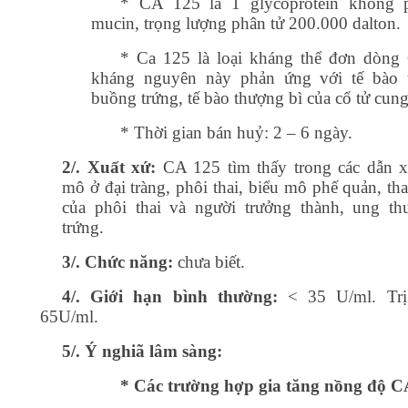
* CA 125 là 1 glycoprotein không p
mucin, trọng lượng phân tử 200.000 dalton.
* Ca 125 là loại kháng thể đơn dòn
kháng nguyên này phản ứng với tế bào 
buồng trứng, tế bào thượng bì của cổ tử cun
* Thời gian bán huỷ: 2 – 6 ngày.
2/. Xuất xứ:
CA 125 tìm thấy trong các dẫn x
mô ở đại tràng, phôi thai, biểu mô phế quản, th
của phôi thai và người trưởng thành, ung t
trứng.
3/. Chức năng:
chưa biết.
4/. Giới hạn bình thường:
< 35 U/ml. Trị
65U/ml.
5/. Ý nghiã lâm sàng:
* Các trường hợp gia tăng nồng độ C