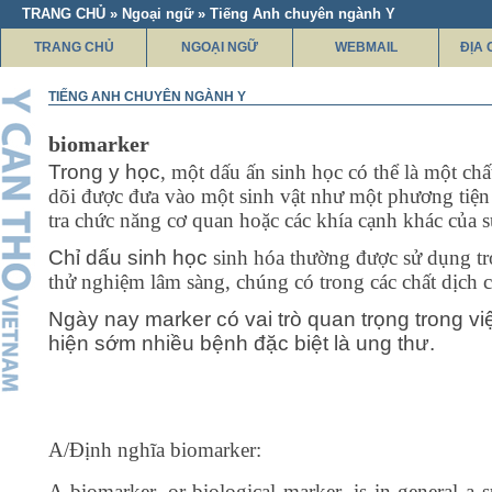
TRANG CHỦ » Ngoại ngữ » Tiếng Anh chuyên ngành Y
TRANG CHỦ
NGOẠI NGỮ
WEBMAIL
ĐỊA 
TIẾNG ANH CHUYÊN NGÀNH Y
biomarker
Trong y học
,
một
dấu ấn sinh học
có thể là một
chấ
dõi
được
đưa vào
một sinh vật
như
một phương tiện
tra
chức năng cơ quan
hoặc các khía cạnh
khác của 
Chỉ dấu sinh học
sinh hóa
thường được sử dụng
t
thử nghiệm
lâm sàng
,
chúng có trong các
chất dịch 
Ngày nay marker có vai trò quan trọng trong vi
hiện sớm nhiều bệnh đặc biệt là ung thư.
A/Định nghĩa biomarker:
A biomarker, or biological marker, is in general a 