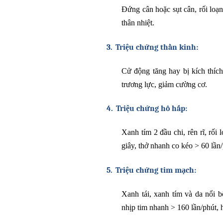
Đứng cân hoặc sụt cân, rối loạn
thân nhiệt.
3.
Triệu chứng thần kinh:
Cử động tăng hay bị kích thích
trương lực, giảm cường cơ.
4.
Triệu chứng hô hấp:
Xanh tím 2 đầu chi, rên rĩ, rối
giây, thở nhanh co kéo > 60 lần/
5.
Triệu chứng tim mạch:
Xanh tái, xanh tím và da nổi b
nhịp tim nhanh > 160 lần/phút, 