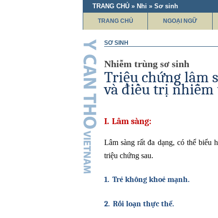
TRANG CHỦ » Nhi » Sơ sinh
TRANG CHỦ
NGOẠI NGỮ
SƠ SINH
Nhiễm trùng sơ sinh
Triệu chứng lâm s
và điều trị nhiễm
I.
Lâm sàng:
Lâm sàng rất đa dạng, có thể biểu 
triệu chứng sau.
1.
Trẻ không khoẻ mạnh.
2.
Rối loạn thực thể.