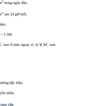
3
m
trong ngày đầu.
3
m
sau 24 giờ tuổi.
giảm.
 < 1.500
C non ở máu ngoại vi: tỷ lệ BC non
không đặc hiệu.
yên nhân.
đoạn cấp