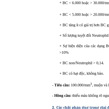
+
BC < 6.000 hoặc > 30.000/m
+
BC < 5.000 hoặc > 20.000/m
+
BC tăng ít có giá trị hơn BC 
+
Số lượng tuyệt đối Neutrophil
+
Sự hiện diện của các dạng B
>10%
+
BC non/Neutrophil > 0,14.
+
BC có hạt độc, không bào.
3
-
Tiểu cầu:
100.000/mm
, muộn và 
-
Hồng cầu:
thiếu máu không rõ ngu
2.
Các chất phản ứng trong giai 