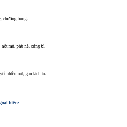
y, chướng bụng.
 nốt mủ, phù nề, cứng bì.
ết nhiều nơi, gan lách to.
oại biên: