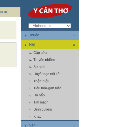
ÊN HỆ
Thuốc
Nhi
Cấp cứu
Truyền nhiễm
Sơ sinh
Huyết học-nội tiết
Thận-niệu
Tiêu hóa-gan mật
Hô hấp
Tim mạch
Dinh dưỡng
Khác
Sản