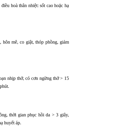
 điều hoà thân nhiệt: sốt cao hoặc hạ
, hôn mê, co giật, thóp phồng, giảm
 loạn nhịp thở, có cơn ngừng thở > 15
phút.
ông, thời gian phục hồi da > 3 giây,
hạ huyết áp.