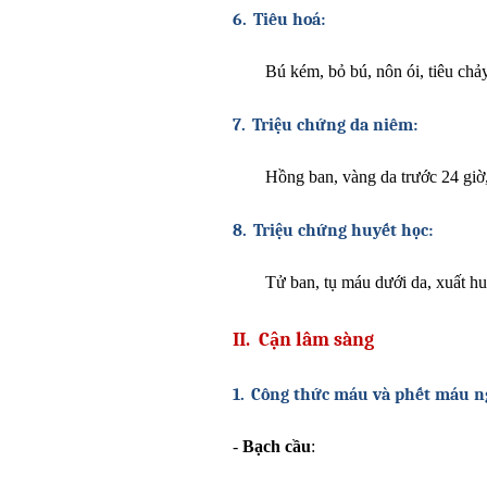
6.
Tiêu hoá:
Bú kém, bỏ bú, nôn ói, tiêu chả
7.
Triệu chứng da niêm:
Hồng ban, vàng da trước 24 giờ,
8.
Triệu chứng huyết học:
Tử ban, tụ máu dưới da, xuất huy
II.
Cận lâm sàng
1.
Công thức máu và phết máu ng
-
Bạch cầu
: