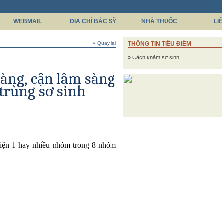
WEBMAIL
ĐỊA CHỈ BÁC SỸ
NHÀ THUỐC
LI
« Quay lại
THÔNG TIN TIÊU ĐIỂM
» Cách khám sơ sinh
àng, cận lâm sàng
 trùng sơ sinh
hiện 1 hay nhiều nhóm trong 8 nhóm