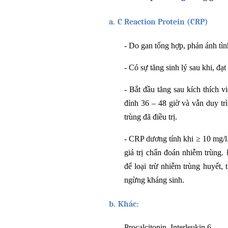
a.
C Reaction Protein (CRP)
-
Do gan tổng hợp, phản ánh tìn
-
Có sự tăng sinh lý sau khi, đạt
-
Bắt đầu tăng sau kích thích v
đỉnh 36 – 48 giờ và vẫn duy tr
trùng đã điều trị.
-
CRP dương tính khi ≥ 10 mg/l. 
giá trị chẩn đoán nhiễm trùng.
để loại trừ nhiễm trùng huyết, 
ngừng kháng sinh.
b.
Khác:
Procalcitonin, Interleukin 6.