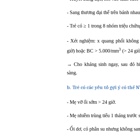
-
Sang thương đại thể trên bánh nhau
-
Trẻ có ≥ 1 trong 8 nhóm triệu ch
-
Xét nghiệm: x quang phổi không
3
giờ) hoặc BC > 5.000/mm
(> 24 giờ
→
Cho kháng sinh ngay, sau đó h
sàng.
b.
Trẻ có các yếu tố gợi ý có thể
-
Mẹ vỡ ối sớm > 24 giờ.
-
Mẹ nhiễm trùng tiểu 1 tháng trước s
-
Ối dơ, có phân su nhưng không san