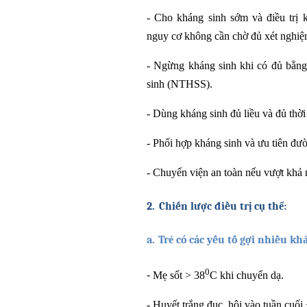
-
Cho kháng sinh sớm và điều trị k
nguy cơ không cần chờ đủ xét nghiệ
-
Ngừng kháng sinh khi có đủ bằng 
sinh (NTHSS).
-
Dùng kháng sinh đủ liều và đủ thời 
-
Phối hợp kháng sinh và ưu tiên đườ
-
Chuyển viện an toàn nếu vượt khả n
2.
Chiến lược điều trị cụ thể:
a.
Trẻ có các yếu tố gợi nhiều k
0
-
Mẹ sốt > 38
C khi chuyển dạ.
-
Huyết trắng đục, hôi vào tuần cuối 