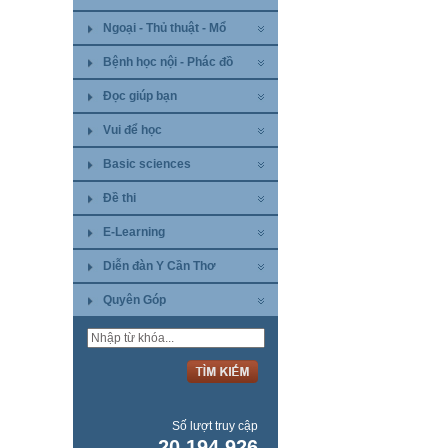
Ngoại - Thủ thuật - Mổ
Bệnh học nội - Phác đồ
Đọc giúp bạn
Vui để học
Basic sciences
Đề thi
E-Learning
Diễn đàn Y Cần Thơ
Quyên Góp
Số lượt truy cập
20.194.926