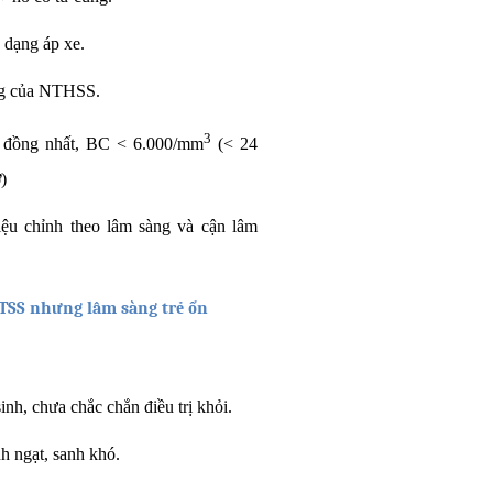
 dạng áp xe.
ứng của NTHSS.
3
 đồng nhất, BC < 6.000/mm
(< 24
)
iệu chỉnh theo lâm sàng và cận lâm
 NTSS nhưng lâm sàng trẻ ổn
inh, chưa chắc chắn điều trị khỏi.
h ngạt, sanh khó.