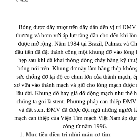
6, yk32
Bóng được đẩy trượt trên dây dẫn đến vị trí ĐMV 
thương và bơm với áp lực tăng dần cho đến khi lò
được mở rộng. Năm 1984 tại Brazil, Palmaz và Ch
đầu tiên đã đặt thành công một khung đỡ vào lòn
hẹp sau khi đã khai thông dòng chảy bằng kỹ thu
bóng nói trên. Khung đỡ này làm bằng thép không
sức chống đỡ lại độ co chun lớn của thành mạch, 
xơ vữa vào thành mạch và giữ cho lòng mạch được
lâu dài. Khung đỡ hay giá đỡ động mạch như thế h
chúng ta gọi là stent. Phương pháp can thiệp ĐMV
và đặt stent ĐMV đã được đội ngũ những người l
mạch can thiệp của Viện Tim mạch Việt Nam áp dụ
công từ năm 1996.
Mục tiêu điều trị nhồi máu cơ tim
: