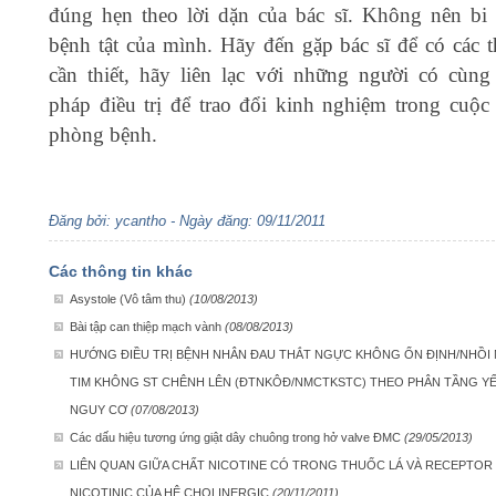
đúng hẹn theo lời dặn của bác sĩ. Không nên bi
bệnh tật của mình. Hãy đến gặp bác sĩ để có các t
cần thiết, hãy liên lạc với những người có cùn
pháp điều trị để trao đổi kinh nghiệm trong cuộc
phòng bệnh.
Đăng bởi: ycantho - Ngày đăng: 09/11/2011
Các thông tin khác
Asystole (Vô tâm thu)
(10/08/2013)
Bài tập can thiệp mạch vành
(08/08/2013)
HƯỚNG ĐIỀU TRỊ BỆNH NHÂN ĐAU THẮT NGỰC KHÔNG ỔN ĐỊNH/NHỒI
TIM KHÔNG ST CHÊNH LÊN (ĐTNKÔĐ/NMCTKSTC) THEO PHÂN TẦNG Y
NGUY CƠ
(07/08/2013)
Các dấu hiệu tương ứng giật dây chuông trong hở valve ĐMC
(29/05/2013)
LIÊN QUAN GIỮA CHẤT NICOTINE CÓ TRONG THUỐC LÁ VÀ RECEPTOR
NICOTINIC CỦA HỆ CHOLINERGIC
(20/11/2011)