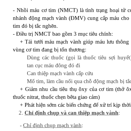
- Nhồi máu cơ tim (NMCT) là tình trạng hoại tử c
nhánh động mạch vành (ĐMV) cung cấp máu cho 
tim đó bị tắc nghẽn.
- Điều trị NMCT bao gồm 3 mục tiêu chính:
+ Tái tưới máu mạch vành giúp máu lưu thông 
vùng cơ tim đang bị tổn thương:
Dùng các thuốc (gọi là thuốc tiêu sợi huyết
tan cục máu đông đó đi
Can thiệp mạch vành cấp cứu
Mổ tim, làm cầu nối qua chỗ động mạch bị tắ
+ Giảm nhu cầu tiêu thụ ôxy của cơ tim (thở ô
thuốc nitrat, thuốc chẹn bêta giao cảm)
+ Phát hiện sớm các biến chứng để xử trí kịp thời
Chỉ định chụp và can thiệp mạch vành
:
-
Chỉ định chụp mạch vành
: