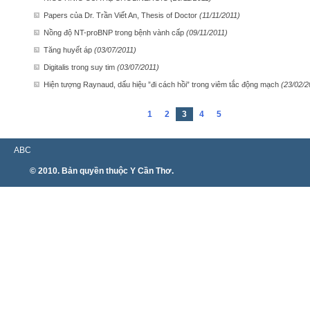
Papers của Dr. Trần Viết An, Thesis of Doctor
(11/11/2011)
Nồng độ NT-proBNP trong bệnh vành cấp
(09/11/2011)
Tăng huyết áp
(03/07/2011)
Digitalis trong suy tim
(03/07/2011)
Hiện tượng Raynaud, dấu hiệu ”đi cách hồi” trong viêm tắc động mạch
(23/02/2
1
2
3
4
5
ABC
© 2010. Bản quyền thuộc Y Cần Thơ.