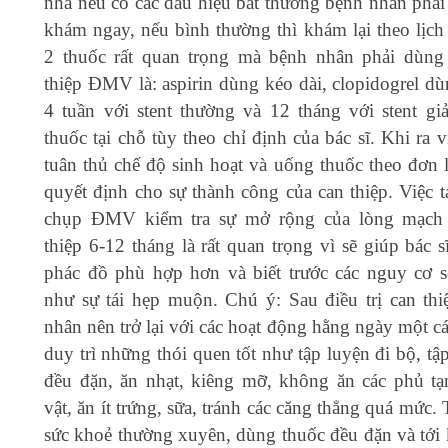
nhà nếu có các dấu hiệu bất thường bệnh nhân phải 
khám ngay, nếu bình thường thì khám lại theo lịch
2 thuốc rất quan trọng mà bệnh nhân phải dùng
thiệp ĐMV là: aspirin dùng kéo dài, clopidogrel dù
4 tuần với stent thường và 12 tháng với stent gi
thuốc tại chỗ tùy theo chỉ định của bác sĩ. Khi ra v
tuân thủ chế độ sinh hoạt và uống thuốc theo đơn l
quyết định cho sự thành công của can thiệp. Việc t
chụp ĐMV kiểm tra sự mở rộng của lòng mạch 
thiệp 6-12 tháng là rất quan trọng vì sẽ giúp bác 
phác đồ phù hợp hơn và biết trước các nguy cơ s
như sự tái hẹp muộn. Chú ý: Sau điều trị can thi
nhân nên trở lại với các hoạt động hằng ngày một cá
duy trì những thói quen tốt như tập luyện đi bộ, tậ
đều đặn, ăn nhạt, kiêng mỡ, không ăn các phủ t
vật, ăn ít trứng, sữa, tránh các căng thẳng quá mức.
sức khoẻ thường xuyên, dùng thuốc đều đặn và tới 