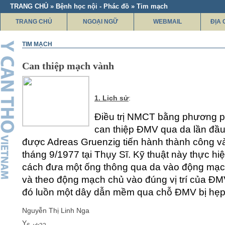
TRANG CHỦ » Bệnh học nội - Phác đồ » Tim mạch
TRANG CHỦ
NGOẠI NGỮ
WEBMAIL
ĐỊA 
TIM MẠCH
Can thiệp mạch vành
1. Lịch sử
:
Điều trị NMCT bằng phương 
can thiệp ĐMV qua da lần đầu
được Adreas Gruenzig tiến hành thành công v
tháng 9/1977 tại Thụy Sĩ. Kỹ thuật này thực hi
cách đưa một ống thông qua da vào động mạc
và theo động mạch chủ vào đúng vị trí của ĐM
đó luồn một dây dẫn mềm qua chỗ ĐMV bị hẹp
Nguyễn Thị Linh Nga
Y