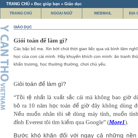
TRANG CHỦ » Đọc giúp bạn » Giáo dục
TRANG CHỦ
NGOẠI NGỮ
WEBMAIL
ĐỊA 
GIÁO DỤC
Giỏi toán để làm gì?
Các bậc bố mẹ. Xin bớt chút thời gian liếc qua và bình tâm nghĩ
học của con cái mình. Hãy khuyến khích con mình: ăn tranh thủ
khẩn trương, học thường thường, chơi chủ yếu.
G
iỏi toán để làm gì?
“T
ồ
i t
ệ
nh
ấ
t là xu
ấ
t s
ắ
c cái mà không bao gi
ờ
dù
b
ỏ
ra 10 năm h
ọ
c toán đ
ể
gi
ờ
đây không dùng đ
N
ế
u mu
ố
n nhân tôi s
ẽ
dùng máy tính, mu
ố
n tín
đ
ỉ
nh Everest tôi tìm ki
ế
m qua Google” (
More1
).
Bước khó khăn đối với ngay cả những nền 