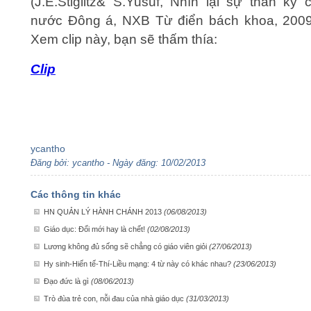
(J.E.Stiglitz& S.Yusuf, Nhìn lại sự thần kỳ 
nước Đông á, NXB Từ điển bách khoa, 2009, 
Xem clip này, bạn sẽ thấm thía:
Clip
ycantho
Đăng bởi: ycantho - Ngày đăng: 10/02/2013
Các thông tin khác
HN QUẢN LÝ HÀNH CHÁNH 2013
(06/08/2013)
Giáo dục: Đổi mới hay là chết!
(02/08/2013)
Lương không đủ sống sẽ chẳng có giáo viên giỏi
(27/06/2013)
Hy sinh-Hiến tế-Thí-Liều mạng: 4 từ này có khác nhau?
(23/06/2013)
Đạo đức là gì
(08/06/2013)
Trò đùa trẻ con, nỗi đau của nhà giáo dục
(31/03/2013)