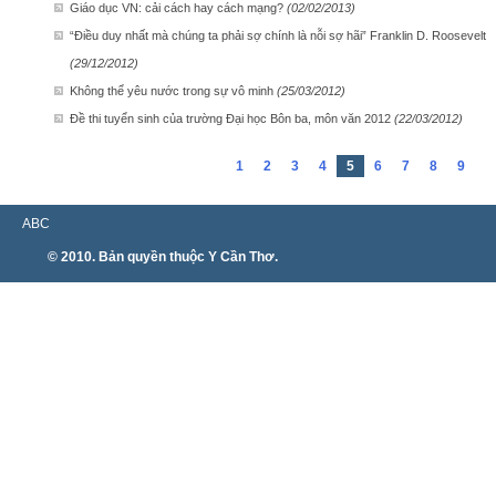
Giáo dục VN: cải cách hay cách mạng?
(02/02/2013)
“Điều duy nhất mà chúng ta phải sợ chính là nỗi sợ hãi” Franklin D. Roosevelt
(29/12/2012)
Không thể yêu nước trong sự vô minh
(25/03/2012)
Đề thi tuyển sinh của trường Đại học Bôn ba, môn văn 2012
(22/03/2012)
1
2
3
4
5
6
7
8
9
ABC
© 2010. Bản quyền thuộc Y Cần Thơ.