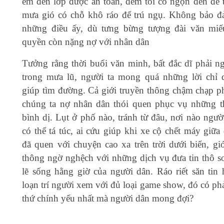
em đến lớp được an toàn, đêm tối có ngọn đèn để t
mưa gió có chỗ khô ráo để trú ngụ. Không bảo 
những điều ấy, dù tưng bừng tượng đài văn miế
quyền còn nặng nợ với nhân dân
Tưởng rằng thời buổi văn minh, bất đắc dĩ phải n
trong mưa lũ, người ta mong quá những lời chỉ 
giúp tìm đường. Cả giới truyền thông chậm chạp p
chúng ta nợ nhân dân thói quen phục vụ những t
bình dị. Lụt ở phố nào, tránh từ đâu, nơi nào ngườ
có thể tá túc, ai cứu giúp khi xe cộ chết máy giữa
đã quen với chuyện cao xa trên trời dưới biển, giớ
thông ngờ nghệch với những dịch vụ đưa tin thô sơ
lẽ sống hằng giờ của người dân. Ráo riết săn tin 
loạn trí người xem với đủ loại game show, đó có ph
thứ chính yếu nhất mà người dân mong đợi?