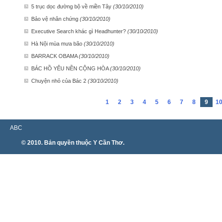
5 trục dọc đường bộ về miền Tây
(30/10/2010)
Bảo vệ nhân chứng
(30/10/2010)
Executive Search khác gì Headhunter?
(30/10/2010)
Hà Nội mùa mưa bão
(30/10/2010)
BARRACK OBAMA
(30/10/2010)
BÁC HỒ YÊU NỀN CỘNG HÒA
(30/10/2010)
Chuyện nhỏ của Bác 2
(30/10/2010)
1
2
3
4
5
6
7
8
9
1
ABC
© 2010. Bản quyền thuộc Y Cần Thơ.