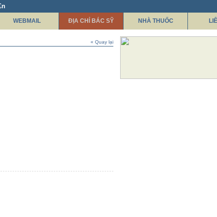
£n
WEBMAIL
ĐỊA CHỈ BÁC SỸ
NHÀ THUỐC
LI
« Quay lại