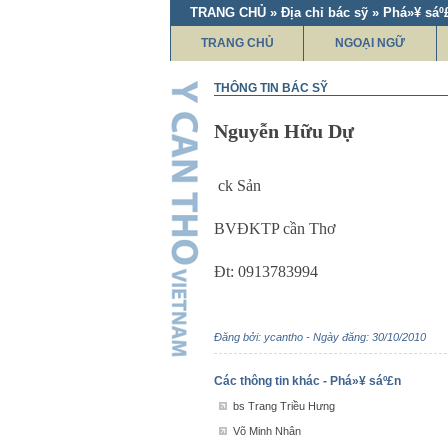
TRANG CHỦ » Địa chỉ bác sỹ » Phá»¥ sáº
TRANG CHỦ
NGOẠI NGỮ
THÔNG TIN BÁC SỸ
Nguyễn Hữu Dự
ck Sản
BVĐKTP cần Thơ
Đt: 0913783994
Đăng bởi: ycantho - Ngày đăng: 30/10/2010
Các thông tin khác - Phá»¥ sáº£n
bs Trang Triều Hưng
Võ Minh Nhân