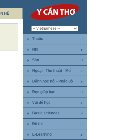
ÊN HỆ
Thuốc
Nhi
Sản
Ngoại - Thủ thuật - Mổ
Bệnh học nội - Phác đồ
Đọc giúp bạn
Vui để học
Basic sciences
Đề thi
E-Learning