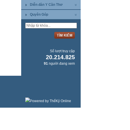
Diễn đàn Y Cần Thơ
Quyên Góp
Số lượt truy cập
20.214.825
91
người đang xem