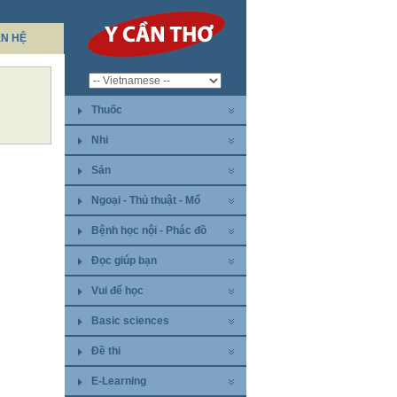
ÊN HỆ
Thuốc
Nhi
Sản
Ngoại - Thủ thuật - Mổ
Bệnh học nội - Phác đồ
Đọc giúp bạn
Vui để học
Basic sciences
Đề thi
E-Learning