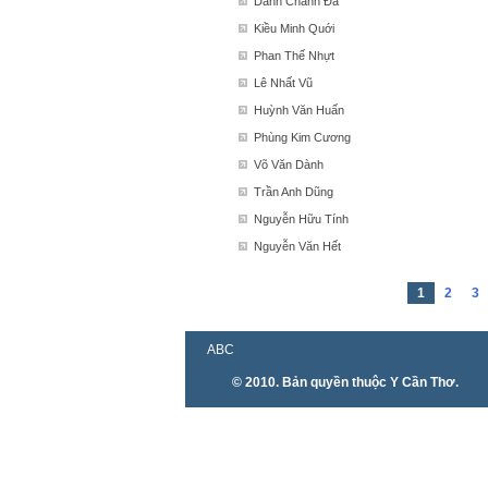
Danh Chanh Đa
Kiều Minh Quới
Phan Thế Nhựt
Lê Nhất Vũ
Huỳnh Văn Huấn
Phùng Kim Cương
Võ Văn Dành
Trần Anh Dũng
Nguyễn Hữu Tính
Nguyễn Văn Hết
1
2
3
ABC
© 2010. Bản quyền thuộc Y Cần Thơ.