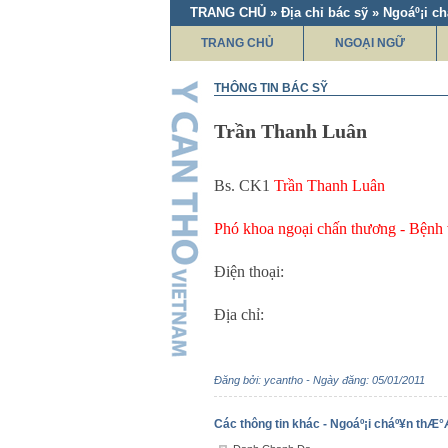
TRANG CHỦ » Địa chỉ bác sỹ » Ngoáº¡i c
TRANG CHỦ
NGOẠI NGỮ
THÔNG TIN BÁC SỸ
Trần Thanh Luân
Bs. CK1
Trần Thanh Luân
Phó khoa ngoại chấn thương - Bệnh
Điện thoại:
Địa chỉ:
Đăng bởi: ycantho - Ngày đăng: 05/01/2011
Các thông tin khác - Ngoáº¡i cháº¥n thÆ