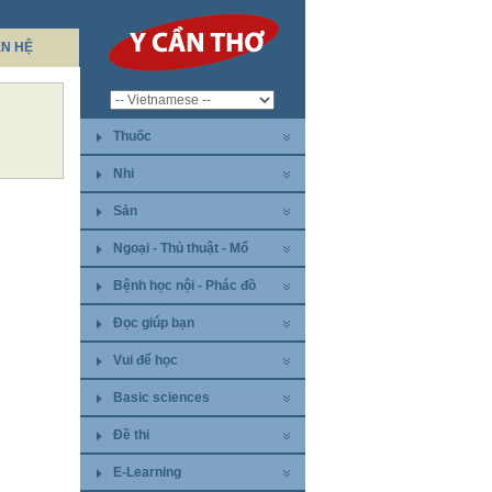
ÊN HỆ
Thuốc
Nhi
Sản
Ngoại - Thủ thuật - Mổ
Bệnh học nội - Phác đồ
Đọc giúp bạn
Vui để học
Basic sciences
Đề thi
E-Learning