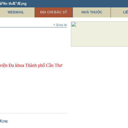
háº¥n thÆ°Æ¡ng
WEBMAIL
ĐỊA CHỈ BÁC SỸ
NHÀ THUỐC
LI
« Quay lại
 viện Đa khoa Thành phố Cần Thơ
°Æ¡ng