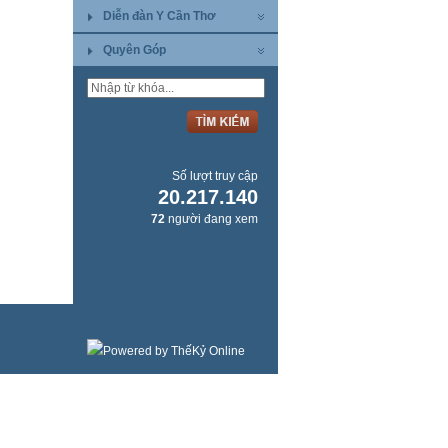
Diễn đàn Y Cần Thơ
Quyên Góp
Số lượt truy cập
20.217.140
72
người đang xem