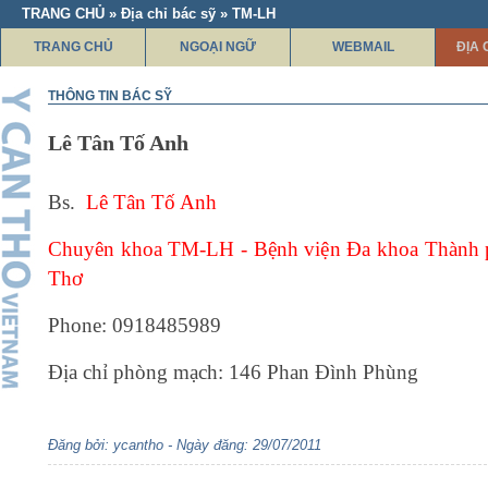
TRANG CHỦ » Địa chỉ bác sỹ » TM-LH
TRANG CHỦ
NGOẠI NGỮ
WEBMAIL
ĐỊA 
THÔNG TIN BÁC SỸ
Lê Tân Tố Anh
Bs.
Lê Tân Tố Anh
Chuyên khoa TM-LH - Bệnh viện Đa khoa Thành 
Thơ
Phone: 0918485989
Địa chỉ phòng mạch: 146 Phan Đình Phùng
Đăng bởi: ycantho - Ngày đăng: 29/07/2011