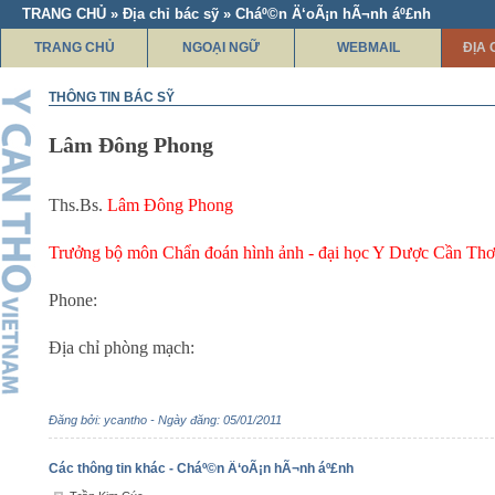
TRANG CHỦ » Địa chỉ bác sỹ » Cháº©n Ä‘oÃ¡n hÃ¬nh áº£nh
TRANG CHỦ
NGOẠI NGỮ
WEBMAIL
ĐỊA 
THÔNG TIN BÁC SỸ
Lâm Đông Phong
Ths.Bs.
Lâm Đông Phong
Trưởng bộ môn Chẩn đoán hình ảnh - đại học Y Dược Cần Thơ
Phone:
Địa chỉ phòng mạch:
Đăng bởi: ycantho - Ngày đăng: 05/01/2011
Các thông tin khác - Cháº©n Ä‘oÃ¡n hÃ¬nh áº£nh