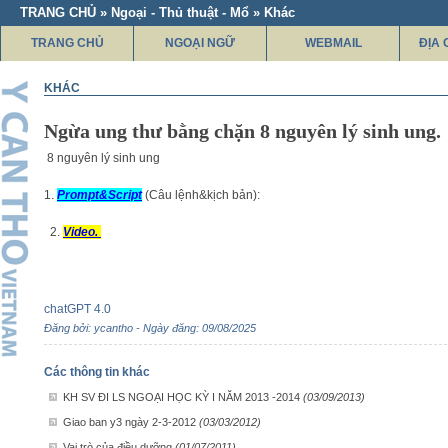
TRANG CHỦ » Ngoại - Thủ thuật - Mổ » Khác
TRANG CHỦ
NGOẠI NGỮ
WEBMAIL
ĐỊA 
KHÁC
Ngừa ung thư bằng chặn 8 nguyên lý sinh ung.
8 nguyên lý sinh ung
1.
Prompt&Script
(Câu lệnh&kịch bản):
2.
Video.
chatGPT 4.0
Đăng bởi: ycantho - Ngày đăng: 09/08/2025
Các thông tin khác
KH SV ĐI LS NGOẠI HỌC KỲ I NĂM 2013 -2014
(03/09/2013)
Giao ban y3 ngày 2-3-2012
(03/03/2012)
Vai trò của điều dưỡng
(01/07/2011)