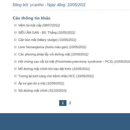
Đăng bởi: ycantho - Ngày đăng: 10/05/2011
Các thông tin khác
Viêm túi mật cấp
(08/07/2011)
SIÊU ÂM GAN - BS. Thắng
(10/05/2011)
Cặn bùn mật (biliary sludge)
(10/05/2011)
Liver hemangioma (bướu máu gan)
(10/05/2011)
Các phương pháp lấy sỏi đường mật
(10/05/2011)
Hội chứng sau cắt túi mật (Postcholecystectomy syndrome – PCS)
(10/05/2011
Mổ đường mật chính khi nào đặt Kehr
(10/05/2011)
Tương lai tươi sáng cho bệnh nhân HCC
(10/05/2011)
Áp xe gan do a míp
(10/05/2011)
Sỏi đường mật chính
(31/10/2010)
1
2