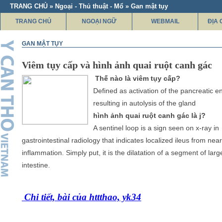
TRANG CHỦ » Ngoại - Thủ thuật - Mổ » Gan mật tụy
TRANG CHỦ
NGOẠI NGỮ
WEBMAIL
ĐỊA 
GAN MẬT TỤY
Viêm tụy cấp và hình ảnh quai ruột canh gác
Thế nào là viêm tụy cấp?
Defined as activation of the pancreatic 
resulting in autolysis of the gland
hình ảnh quai ruột canh gác là j?
A sentinel loop is a sign seen on x-ray in
gastrointestinal radiology that indicates localized ileus from nea
inflammation. Simply put, it is the dilatation of a segment of larg
intestine.
Chi tiết, bài của httthao, yk34