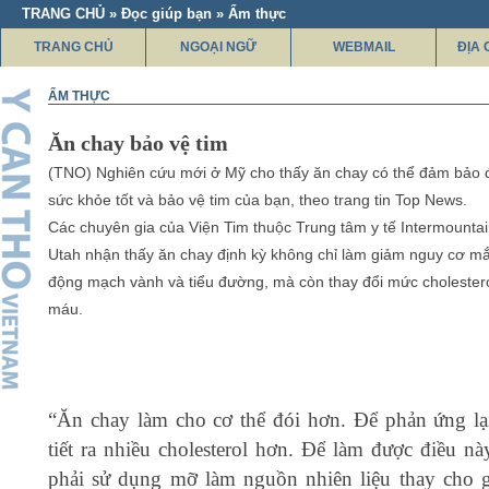
TRANG CHỦ » Đọc giúp bạn » Ẩm thực
TRANG CHỦ
NGOẠI NGỮ
WEBMAIL
ĐỊA 
ẨM THỰC
Ăn chay bảo vệ tim
(TNO) Nghiên cứu mới ở Mỹ cho thấy ăn chay có thể đảm bảo
sức khỏe tốt và bảo vệ tim của bạn, theo trang tin Top News.
Các chuyên gia của Viện Tim thuộc Trung tâm y tế Intermounta
Utah nhận thấy ăn chay định kỳ không chỉ làm giảm nguy cơ m
động mạch vành và tiểu đường, mà còn thay đổi mức cholestero
máu.
“Ăn chay làm cho cơ thể đói hơn. Để phản ứng lại
tiết ra nhiều cholesterol hơn. Để làm được điều nà
phải sử dụng mỡ làm nguồn nhiên liệu thay cho g