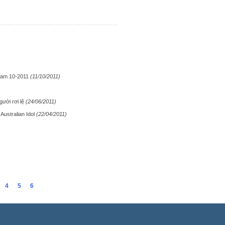
t Nam 10-2011
(11/10/2011)
ười rơi lệ
(24/06/2011)
 Australian Idol
(22/04/2011)
4
5
6