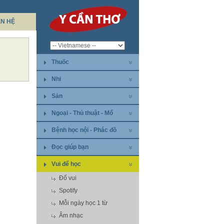
ÊN HỆ
Thuốc
Nhi
Sản
Ngoại - Thủ thuật - Mổ
Bệnh học nội - Phác đồ
Đọc giúp bạn
Vui để học
Đố vui
Spotify
Mỗi ngày học 1 từ
Âm nhạc