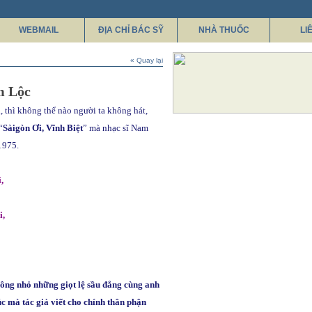
WEBMAIL
ĐỊA CHỈ BÁC SỸ
NHÀ THUỐC
LI
« Quay lại
m Lộc
 thì không thể nào người ta không hát,
“
Sàigòn Ơi, Vĩnh Biệt
” mà nhạc sĩ Nam
1975.
,
i,
ông nhỏ những giọt lệ sầu đắng cùng anh
 mà tác giả viết cho chính thân phận