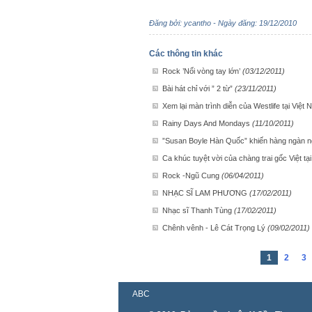
Đăng bởi: ycantho - Ngày đăng: 19/12/2010
Các thông tin khác
Rock ’Nối vòng tay lớn’
(03/12/2011)
Bài hát chỉ với ” 2 từ”
(23/11/2011)
Xem lại màn trình diễn của Westlife tại Việ
Rainy Days And Mondays
(11/10/2011)
”Susan Boyle Hàn Quốc” khiến hàng ngàn ng
Ca khúc tuyệt vời của chàng trai gốc Việt tại
Rock -Ngũ Cung
(06/04/2011)
NHẠC SĨ LAM PHƯƠNG
(17/02/2011)
Nhạc sĩ Thanh Tùng
(17/02/2011)
Chênh vênh - Lê Cát Trọng Lý
(09/02/2011)
1
2
3
ABC