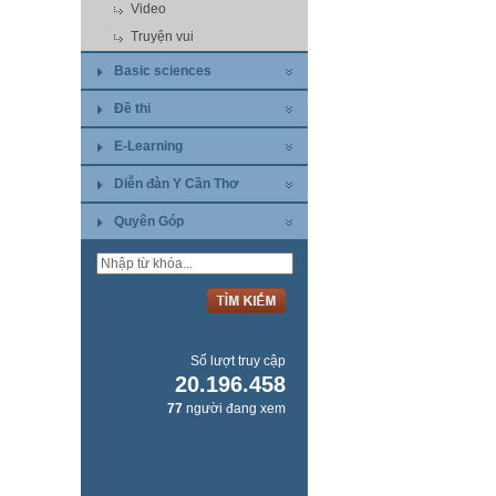
Video
Truyện vui
Basic sciences
Đề thi
E-Learning
Diễn đàn Y Cần Thơ
Quyên Góp
Số lượt truy cập
20.196.458
77
người đang xem