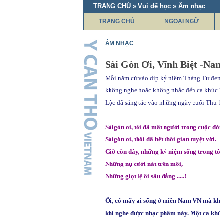
TRANG CHỦ » Vui để học » Âm nhạc
TRANG CHỦ
NGOẠI NGỮ
ÂM NHẠC
Sài Gòn Ơi, Vĩnh Biệt -Na
Mỗi năm cứ vào dịp kỷ niệm Tháng Tư đen,
không nghe hoặc không nhắc đến ca khúc 
Lộc đã sáng tác vào những ngày cuối Thu 
Sàigòn ơi, tôi đã mất người trong cuộc đời
Sàigòn ơi, thôi đã hết thời gian tuyệt vời.
Giờ còn đây, những kỷ niệm sống trong tô
Những nụ cười nát trên môi,
Những giọt lệ ôi sầu đắng .....!
Ôi, có mấy ai sống ở miền Nam VN mà kh
khi nghe được nhạc phẩm này. Một ca khúc