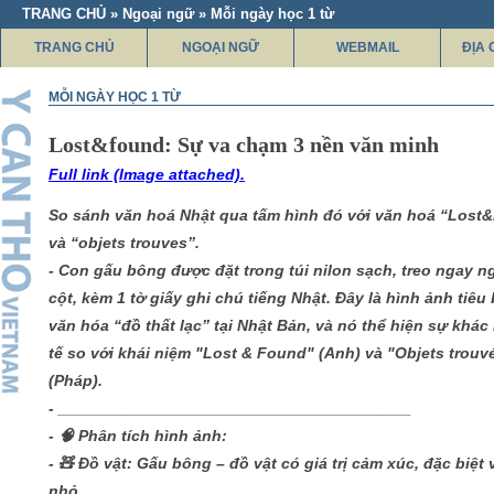
TRANG CHỦ » Ngoại ngữ » Mỗi ngày học 1 từ
TRANG CHỦ
NGOẠI NGỮ
WEBMAIL
ĐỊA 
MỖI NGÀY HỌC 1 TỪ
Lost&found: Sự va chạm 3 nền văn minh
Full link (Image attached).
So sánh văn hoá Nhật qua tấm hình đó với văn hoá “Lost
và “objets trouves”.
- Con gấu bông được đặt trong túi nilon sạch, treo ngay n
cột, kèm 1 tờ giấy ghi chú tiếng Nhật. Đây là hình ảnh tiêu
văn hóa “đồ thất lạc” tại Nhật Bản, và nó thể hiện sự khác 
tế so với khái niệm "Lost & Found" (Anh) và "Objets trouv
(Pháp).
- ________________________________________
- 🧠 Phân tích hình ảnh:
- 🧸 Đồ vật: Gấu bông – đồ vật có giá trị cảm xúc, đặc biệt v
nhỏ.