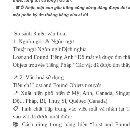
thực, lòng tốt và lòng trắc ẩn.
- 🌸 Ở Nhật, một con gấu bông cũng xứng đáng được đối 
một phần ký ức thiêng liêng của ai đó.
So sánh 3 nền văn hóa:
1. Nguồn gốc & Ngôn ngữ
Thuật ngữ Ngôn ngữ Dịch nghĩa
Lost and Found Tiếng Anh “Đồ mất và được tìm th
Objets trouvés Tiếng Pháp “Các vật đã được tìm thấ
📌 2. Văn hoá sử dụng
Tiêu chí Lost and Found Objets trouvés
📍 Xuất hiện phổ biến ở Mỹ, Anh, Canada, Singa
Độ... Pháp, Bỉ, Thuỵ Sĩ, Québec (Canada)
📋 Tính chất Tập trung vào việc mất và nhận lại T
vào vật đã được nhặt được
📚 Cách dùng trong bảng hiệu “Lost and Found