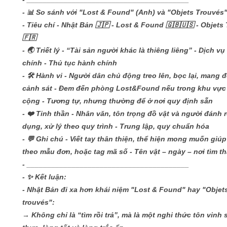
- 📊 So sánh với "Lost & Found" (Anh) và "Objets Trouvés
- Tiêu chí - Nhật Bản 🇯🇵 - Lost & Found 🇬🇧🇺🇸 - Objets
🇫🇷
- 🌏 Triết lý - “Tài sản người khác là thiêng liêng” - Dịch v
chính - Thủ tục hành chính
- 🛠️ Hành vi - Người dân chủ động treo lên, bọc lại, mang 
cảnh sát - Đem đến phòng Lost&Found nếu trong khu vực
cộng - Tương tự, nhưng thường để ở nơi quy định sẵn
- ❤️ Tinh thần - Nhân văn, tôn trọng đồ vật và người đánh r
dụng, xử lý theo quy trình - Trung lập, quy chuẩn hóa
- 💬 Ghi chú - Viết tay thân thiện, thể hiện mong muốn giúp
theo mẫu đơn, hoặc tag mã số - Tên vật – ngày – nơi tìm t
- ________________________________________
- ✨ Kết luận:
- Nhật Bản đi xa hơn khái niệm "Lost & Found" hay "Objet
trouvés":
→ Không chỉ là “tìm rồi trả”, mà là một nghi thức tôn vinh 