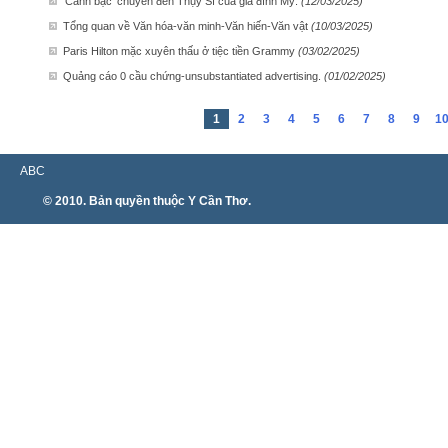
’Canh bạc’ chuyển đến Thụy Sĩ của gia đình Mỹ.
(12/03/2025)
Tổng quan về Văn hóa-văn minh-Văn hiến-Văn vật
(10/03/2025)
Paris Hilton mặc xuyên thấu ở tiệc tiền Grammy
(03/02/2025)
Quảng cáo 0 cầu chứng-unsubstantiated advertising.
(01/02/2025)
1
2
3
4
5
6
7
8
9
1
ABC
© 2010. Bản quyền thuộc Y Cần Thơ.