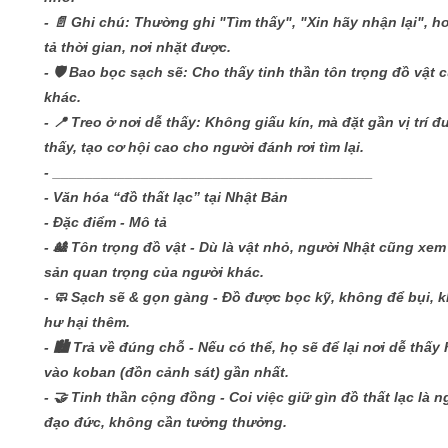
- 📄 Ghi chú: Thường ghi "Tìm thấy", "Xin hãy nhận lại", h
tả thời gian, nơi nhặt được.
- 🛡️ Bao bọc sạch sẽ: Cho thấy tinh thần tôn trọng đồ vật 
khác.
- 📍 Treo ở nơi dễ thấy: Không giấu kín, mà đặt gần vị trí đ
thấy, tạo cơ hội cao cho người đánh rơi tìm lại.
- ________________________________________
- Văn hóa “đồ thất lạc” tại Nhật Bản
- Đặc điểm - Mô tả
- 🎎 Tôn trọng đồ vật - Dù là vật nhỏ, người Nhật cũng xem 
sản quan trọng của người khác.
- 🧼 Sạch sẽ & gọn gàng - Đồ được bọc kỹ, không để bụi, 
hư hại thêm.
- 🏙️ Trả về đúng chỗ - Nếu có thể, họ sẽ để lại nơi dễ thấ
vào koban (đồn cảnh sát) gần nhất.
- 🤝 Tinh thần cộng đồng - Coi việc giữ gìn đồ thất lạc là n
đạo đức, không cần tưởng thưởng.
- ________________________________________