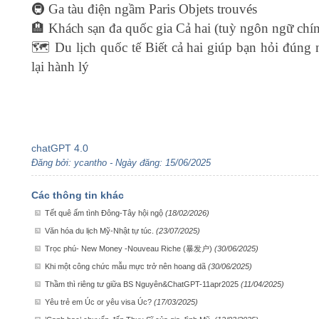
🚇 Ga tàu điện ngầm Paris Objets trouvés
🏨 Khách sạn đa quốc gia Cả hai (tuỳ ngôn ngữ chí
🗺️ Du lịch quốc tế Biết cả hai giúp bạn hỏi đúng 
lại hành lý
chatGPT 4.0
Đăng bởi: ycantho - Ngày đăng: 15/06/2025
Các thông tin khác
Tết quê ấm tình Đông-Tây hội ngộ
(18/02/2026)
Văn hóa du lịch Mỹ-Nhật tự túc.
(23/07/2025)
Trọc phú- New Money -Nouveau Riche (暴发户)
(30/06/2025)
Khi một công chức mẫu mực trở nên hoang dã
(30/06/2025)
Thầm thì riêng tư giữa BS Nguyên&ChatGPT-11apr2025
(11/04/2025)
Yêu trẻ em Úc or yêu visa Úc?
(17/03/2025)