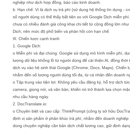
nghiệp như dịch hợp đồng, báo cáo kinh doanh.
b. Hạn chế: Vì là dịch vụ trả phí (sử dụng hệ thống tín dụng - cr
số người dùng có thể thấy bất tiện so với Google Dịch miễn phí.
chưa có nhiều đánh giá công khai chi tiết từ cộng đồng lớn nh
Dịch, nên mức độ phổ biến và phản hồi còn hạn chế.
III. Chiến lược cạnh tranh
1. Google Dịch:
o Miễn phí và đại chúng: Google sử dụng mô hình miễn phí, dự
lượng dữ liệu khổng lồ từ người dùng để cải thiện AI, đồng thời 
dịch vụ vào hệ sinh thái Google (Chrome, Docs, Maps). Chiến 
nhắm đến số lượng người dùng tối đa, từ cá nhân đến doanh n
o Tập trung vào tiện lợi: Không yêu cầu đăng ký, hỗ trợ dịch tức
camera, giọng nói, và văn bản, khiến nó trở thành lựa chọn mặ
nhu cầu hàng ngày.
2. DocTranslate.io:
o Chuyên biệt và cao cấp: ThinkPrompt (công ty sở hữu DocTran
định vị sản phẩm ở phân khúc trả phí, nhắm đến doanh nghiệp
dùng chuyên nghiệp cần bản dịch chất lượng cao, giữ định dạn