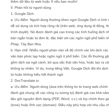
thêm dữ liệu từ web hoặc X nếu bạn muốn!
II. Phản hồi từ người dùng
1. Google Dịch:
a. Ưu điểm: Người dùng thường khen ngợi Google Dịch vì tính 
dễ sử dụng và tích hợp rộng rãi (trên web, ứng dụng di động, t
trình duyệt). Nó được đánh giá cao trong các tình huống dịch 
bản ngắn hoặc từ đơn lẻ, đặc biệt với các ngôn ngữ phổ biến n
Pháp, Tây Ban Nha.
b. Hạn chế: Nhiều người phàn nàn về độ chính xác khi dịch các 
văn bản phức tạp hoặc ngôn ngữ ít phổ biến. Các lỗi thường g
gồm dịch sai ngữ cảnh, bỏ qua sắc thái văn hóa, hoặc tạo ra c
không tự nhiên. Ví dụ, trong tiếng Việt, Google Dịch đôi khi dịch 
từ hoặc không hiểu hết thành ngữ.
2. DocTranslate.io:
a. Ưu điểm: Người dùng (dựa trên thông tin từ trang web chính
đánh giá chung về các công cụ tương tự) đánh giá cao khả năng
liệu giữ nguyên định dạng (PDF, Word, v.v.) và tùy chỉnh theo g
(tone) hoặc lĩnh vực (domain). Điều này phù hợp với nhu cầu c