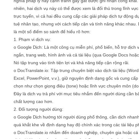
nghĩa pháp lý hay cạnh tranh gay gắt được ghi nhận công khai.
nhiên, hai dịch vụ này có thể được xem là đối thủ trong lĩnh vực
trực tuyến, vì cả hai đều cung cấp các giải pháp dịch tự động dự
tuệ nhân tạo, nhưng với cách tiếp cận và tính năng khác nhau.
là một số điểm so sánh để hiểu rõ hơn:
1. Phạm vi dịch vụ:
o Google Dịch: Là một công cụ miễn phí, phổ biến, hỗ trợ dịch 
ngắn, trang web, hình ảnh và cả tài liệu (qua Google Docs hoặc 
Nó tập trung vào tính tiện lợi và khả năng tiếp cận rộng rãi.
o DocTranslate.io: Tập trung chuyên biệt vào dịch tài liệu (Word
Excel, PowerPoint, v.v.), giữ nguyên định dạng gốc và cung cấp
chọn như chọn giọng điệu (tone) hoặc lĩnh vực chuyên môn (do
Đây là dịch vụ trả phí với mục tiêu nhắm đến người dùng cần b
chất lượng cao hơn.
2. Đối tượng người dùng:
o Google Dịch hướng tới người dùng phổ thông, cần dịch nhan
quá khắt khe về định dạng hay độ chính xác trong các tài liệu p
o DocTranslate.io nhắm đến doanh nghiệp, chuyên gia hoặc cá