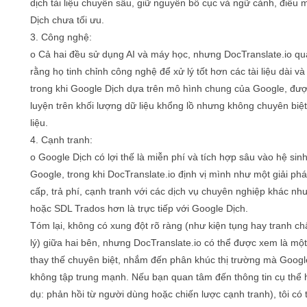
dịch tài liệu chuyên sâu, giữ nguyên bố cục và ngữ cảnh, điều
Dịch chưa tối ưu.
3. Công nghệ:
o Cả hai đều sử dụng AI và máy học, nhưng DocTranslate.io q
rằng họ tinh chỉnh công nghệ để xử lý tốt hơn các tài liệu dài và
trong khi Google Dịch dựa trên mô hình chung của Google, đư
luyện trên khối lượng dữ liệu khổng lồ nhưng không chuyên biệt
liệu.
4. Cạnh tranh:
o Google Dịch có lợi thế là miễn phí và tích hợp sâu vào hệ sinh
Google, trong khi DocTranslate.io định vị mình như một giải ph
cấp, trả phí, cạnh tranh với các dịch vụ chuyên nghiệp khác n
hoặc SDL Trados hơn là trực tiếp với Google Dịch.
Tóm lại, không có xung đột rõ ràng (như kiện tụng hay tranh c
lý) giữa hai bên, nhưng DocTranslate.io có thể được xem là mộ
thay thế chuyên biệt, nhắm đến phân khúc thị trường mà Googl
không tập trung mạnh. Nếu bạn quan tâm đến thông tin cụ thể 
dụ: phản hồi từ người dùng hoặc chiến lược cạnh tranh), tôi có 