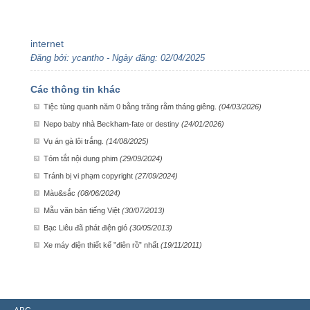
internet
Đăng bởi: ycantho - Ngày đăng: 02/04/2025
Các thông tin khác
Tiệc tùng quanh năm 0 bằng trăng rằm tháng giêng.
(04/03/2026)
Nepo baby nhà Beckham-fate or destiny
(24/01/2026)
Vụ án gà lôi trắng.
(14/08/2025)
Tóm tắt nội dung phim
(29/09/2024)
Tránh bị vi phạm copyright
(27/09/2024)
Màu&sắc
(08/06/2024)
Mẫu văn bản tiếng Việt
(30/07/2013)
Bạc Liêu đã phát điện gió
(30/05/2013)
Xe máy điện thiết kế ”điên rồ” nhất
(19/11/2011)