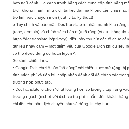
hợp ngữ cảnh. Họ cạnh tranh bằng cách cung cấp tính năng m
Dịch không mạnh, như dịch tài liệu dài mà không cần chia nhỏ,
trợ lĩnh vực chuyên môn (luật, y tế, kỹ thuật).
o Tùy chỉnh và bảo mật: DocTranslate.io nhấn mạnh khả năng t
(tone, domain) và chính sách bảo mật rõ ràng (ví dụ: thông tin t
https://doctranslate.io/privacy), điều này thu hút các tổ chức cầ
dữ liệu nhạy cảm – một điểm yếu của Google Dịch khi dữ liệu 
có thể được dùng để huấn luyện AI.
So sánh chiến lược
• Google Dịch chơi ở sân "số đông" với chiến lược mở rộng thị
tính miễn phí và tiện lợi, chấp nhận đánh đổi độ chính xác tron
trường hợp phức tạp.
• DocTranslate.io chọn "chất lượng hơn số lượng", tập trung vào
trường ngách (niche) với dịch vụ trả phí, nhắm đến khách hàng
chi tiền cho bản dịch chuyên sâu và đáng tin cậy hơn.