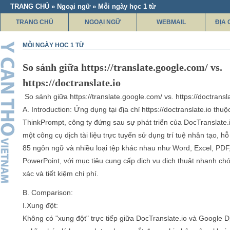
TRANG CHỦ » Ngoại ngữ » Mỗi ngày học 1 từ
TRANG CHỦ
NGOẠI NGỮ
WEBMAIL
ĐỊA 
MỖI NGÀY HỌC 1 TỪ
So sánh giữa https://translate.google.com/ vs.
https://doctranslate.io
So sánh giữa https://translate.google.com/ vs. https://doctransla
A. Introduction: Ứng dụng tại địa chỉ https://doctranslate.io thuộ
ThinkPrompt, công ty đứng sau sự phát triển của DocTranslate.i
một công cụ dịch tài liệu trực tuyến sử dụng trí tuệ nhân tạo, hỗ
85 ngôn ngữ và nhiều loại tệp khác nhau như Word, Excel, PDF
PowerPoint, với mục tiêu cung cấp dịch vụ dịch thuật nhanh ch
xác và tiết kiệm chi phí.
B. Comparison:
I.Xung đột:
Không có "xung đột" trực tiếp giữa DocTranslate.io và Google D