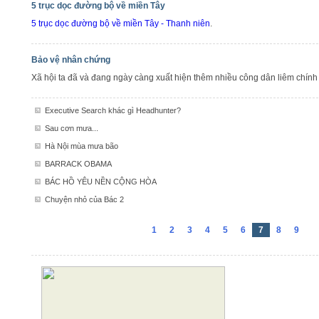
5 trục dọc đường bộ về miền Tây
5 trục dọc đường bộ về miền Tây - Thanh niên
.
Bảo vệ nhân chứng
Xã hội ta đã và đang ngày càng xuất hiện thêm nhiều công dân liêm chính
Executive Search khác gì Headhunter?
Sau cơn mưa...
Hà Nội mùa mưa bão
BARRACK OBAMA
BÁC HỒ YÊU NỀN CỘNG HÒA
Chuyện nhỏ của Bác 2
1
2
3
4
5
6
7
8
9