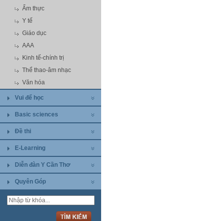
Ẩm thực
Y tế
Giáo dục
AAA
Kinh tế-chính trị
Thể thao-âm nhạc
Văn hóa
Vui để học
Basic sciences
Đề thi
E-Learning
Diễn đàn Y Cần Thơ
Quyên Góp