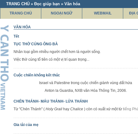
TRANG CHỦ » Đọc giúp bạn » Văn hóa
TRANG CHỦ
NGOẠI NGỮ
WEBMAIL
ĐỊA 
VĂN HÓA
Tết
TỤC THỜ CÚNG ÔNG BÀ
Nhân loại gồm nhiều người chết hơn là người sống.
Việc thờ cúng tổ tiên có một vị trí quan trọng...
Cuộc chiến không kết thúc
Israel và Palestine trong cuộc chiến giành vùng đất hứa
Anton la Guardia, NXB văn Hóa Thông Tin, 2006.
CHÉN THÁNH- MÁU THÁNH- LỬA THÁNH
Từ "Chén Thánh" (
Holy Grail
hay
Chalice
) còn có xuất xứ một từ
tiếng P
Gia tài của mẹ